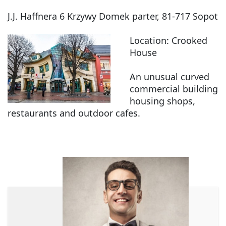
Liczba pokoi od
J.J. Haffnera 6 Krzywy Domek parter, 81-717 Sopot
Location:
Crooked
Liczba pokoi do
House
An unusual curved
commercial building
Powierzchnia od
housing shops,
restaurants and outdoor cafes.
Powierzchnia do
Lokalizacja