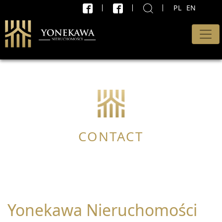
PL
EN
X
WYSZUKAJ
Rodzaj oferty
Wszystkie oferty
Transakcja
Sprzedaż i wynajem
CONTACT
Cena od
PLN
do
Yonekawa Nieruchomości
PLN