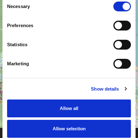
Consent
Necessary
Selection
Preferences
Statistics
Marketing
Show details
Allow all
Leaflet
| ©
OpenStreetMap
contributors
Allow selection