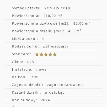
łazienka. Balkon w tzw. literze L.
Na dachu możliwość zamontowania paneli
Symbol oferty:
YON-DS-1018
Powierzchnia:
110,00 m²
słonecznych.
Powierzchnia użytkowa [m2]:
85,00 m²
Przy budynku szklarnia samo podlewająca,
Powierzchnia działki [m2]:
400 m²
miejsce na grill, kawę i nie tylko.
Liczba pokoi:
4
Woda jest ryczałtowa, płaci się raz w roku
Rodzaj domu:
wolnostojący
wraz z ziemią - 1060 zł. Ta kwota zawiera w
Standard:
sobie koszty wody, wywozu śmieci oraz
Okna:
PCV
ochrony. Na działce jest własne szambo
Instalacje:
nowe
samoczyszczące, woda i prąd.
Balkon:
jest
Działka położona na terenie ROD przy ul.
Zagosp. działki:
zagospodarowana
Władysława Łokietka - 400m2 -jest należycie
Kształt działki:
prostokąt
Rok budowy:
2024
zagospodarowana, obsadzona drzewkami i