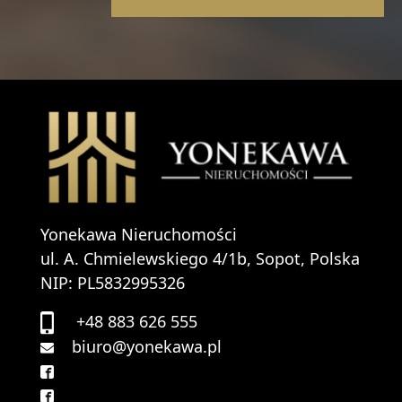
Yonekawa Nieruchomości
ul. A. Chmielewskiego 4/1b, Sopot, Polska
NIP: PL5832995326
+48 883 626 555
biuro@yonekawa.pl