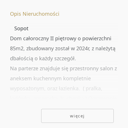
Numer oferty
Opis Nieruchomości
Sopot
DODATKOWE OPCJE
Dom całoroczny II piętrowy o powierzchni
Rynekwtórny
85m2, zbudowany został w 2024r, z należytą
Rynekpierwotny
dbałością o każdy szczegół.
Oferty ze zdjęciem
Na parterze znajduje się przestronny salon z
aneksem kuchennym kompletnie
Oferty specjalne
wyposażonym, oraz łazienka. ( pralka,
Oferty bez prowizji
lodówka, zmywarka, kuchenka ) Ogrzewanie
Oferty na wyłączność
podłogowe. Przed wejściem niewielki taras.
więcej
Na piętrze są 3 sypialnie, garderoba oraz