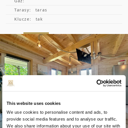
Gaz:
krzewami tak, aby zapewnić komfort i
Tarasy:
taras
wygodę. Dużym atutem jest jej położenie -
Klucze:
tak
zaciszne miejsce z dala od ulicy jak i dojazd
samochodem - miejsca postojowe dla tzw.
działkowiczów, bezpłatne prywatne miejsce
gdzie zawsze zaparkujemy auto. W pobliżu
działki - ZKM 31, jeździ również meleks z
Ergo Areny do Monte Cassino w sezonie
letnim bezpłatnie dla mieszkańców Sopotu.
Działka znajduje się w zacisznej części,
blisko parku i morza - do Sopockiej plaży ok.
This website uses cookies
800m, w oddaleniu od głównej drogi, nie
We use cookies to personalise content and ads, to
provide social media features and to analyse our traffic.
słychać więc jeżdżących samochodów a
We also share information about your use of our site with