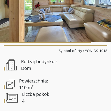
Liczba pokoi od
Liczba pokoi do
Powierzchnia od
Symbol oferty :
YON-DS-1018
Rodzaj budynku :
Powierzchnia do
Dom
Powierzchnia:
110 m²
Lokalizacja
Liczba pokoi:
4