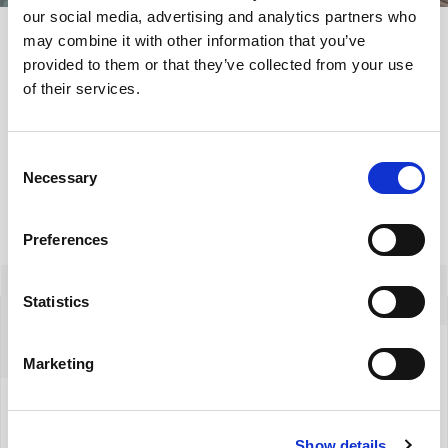
jedynie śpiew ptaków.
our social media, advertising and analytics partners who
may combine it with other information that you’ve
Sprzedaż potwierdzona przez notariusza.
provided to them or that they’ve collected from your use
Zapraszam na prezentację.
of their services.
MASZ
PYTANIA
Consent
Necessary
Selection
Preferences
Izabela Szreder
Statistics
+48 604522542
Marketing
izabela.szreder@yonekawa.pl
Show details