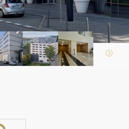
edykowana pod potrzeby najemcy
ywana indywidualnie.
 BEZPROWIZYJNA
 TRÓJMIEJSKIE FIRMY W WYBORZE,
E ORAZ NEGOCJACJACH WARUNKÓW NAJMU
OMOŚCI KOMERCYJNYCH OD 2015 ROKU.
ZĘ OPTYMALNE ROZWIĄZANIE DLA
 BIZNESU DOSTOSOWANE DO
UALNYCH POTRZEB.
A / DOSTOSOWANIE UKŁADU /