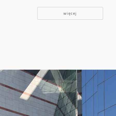
iasta.
więcej
wyposażony w nowoczesne systemy
raz kontroli powietrza, oświetlenia.
zenie energetyczne zapewnia ciągłość pracy
k przerw w dostawie energii.
tyzacja
erane okna
zje wewnętrzne
ęp 24/7
kie łącze światłowodowe
iętrowa hala garażowa + plac parkingowy z
iwością wykupienia abonamentu