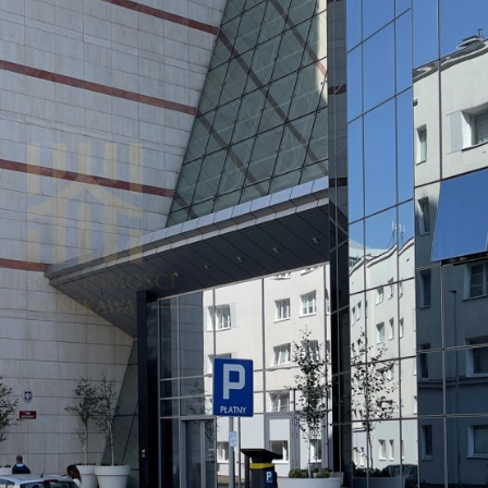
em zarządzania budynkiem BMS
struktura dla rowerzystów
esione podłogi - floor boxy - zapewniają
yczność w układzie biurek
najmu:
sz 13,00 EUR / mkw
a eksploatacyjna (service charge) 23,00 PLN
w
czynnik pow. wspólnej 5,00 - 15,00 %
ce parkingowe 50 - 110 EUR / m-cznie
 po więcej szczegółów oraz na prezentację
 dogodnym terminie.