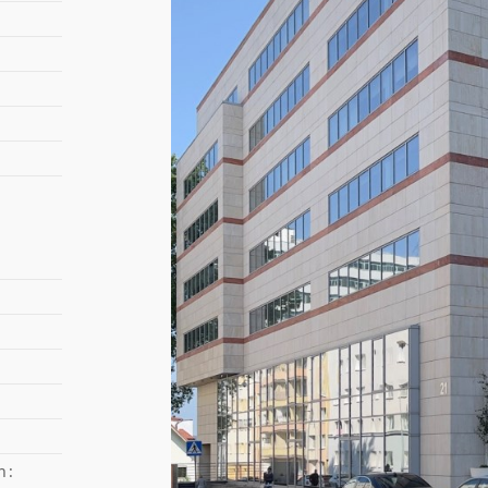
syst
infra
podni
elast
Warunki 
czyn
opłat
/ mk
współ
miejs
Zapraszam
h:
obiektu w