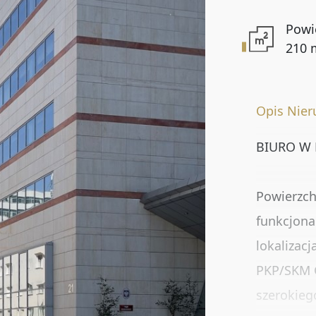
Powi
Lokalizacja
210 
Numer oferty
Opis Nie
BIURO W
DODATKOWE OPCJE
Powierzch
Rynekwtórny
funkcjon
lokalizac
Oferty specjalne
PKP/SKM 
szerokieg