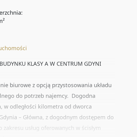
erzchnia:
m²
ruchomości
 BUDYNKU KLASY A W CENTRUM GDYNI
nie biurowe z opcją przystosowania układu
Rynekpierwotny
Oferty ze zdjęciem
alnego do potrzeb najemcy. Dogodna
ja, w odległości kilometra od dworca
Oferty bez prowizji
Oferty na wyłączność
Gdynia – Główna, z dogodnym dostępem do
o zakresu usług oferowanych w ścisłym