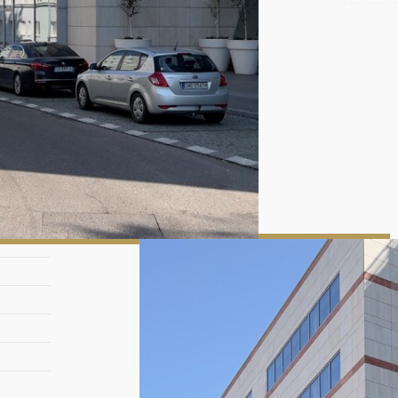
centrum m
Budynek 
wymiany o
Zabezpiec
na wypade
klima
otwi
żalu
dost
szyb
dwup
możl