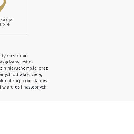
NIE / PROJEKTY / WYCENY / REMONT
izacja
apie
rty na stronie
orządzany jest na
zin nieruchomości oraz
anych od właściciela,
tualizacji i nie stanowi
j w art. 66 i następnych