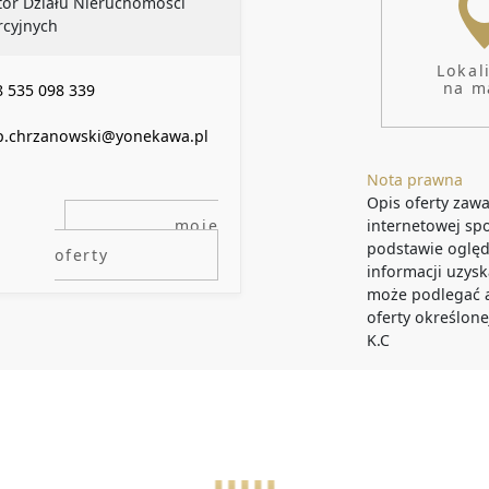
WYPOSAŻE
tor Działu Nieruchomości
cyjnych
Lokal
na m
 535 098 339
ip.chrzanowski@yonekawa.pl
Nota prawna
Opis oferty zawa
moje
internetowej sp
podstawie oględ
oferty
informacji uzysk
może podlegać ak
oferty określone
K.C