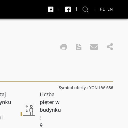
PL
EN
X
J
Transakcja
Sprzedaż i wynajem
do
PLN
PLN
Symbol oferty :
YON-LW-686
Liczba pokoi do
zaj
Liczba
ynku
pięter w
budynku
Powierzchnia do
al
:
9