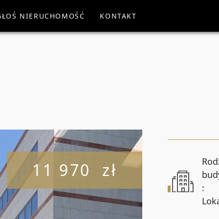
GŁOŚ NIERUCHOMOŚĆ
KONTAKT
WYSZUKA
Rodzaj oferty
Wszystkie oferty
Cena od
Liczba pokoi od
Rod
11 970 zł
bud
:
Powierzchnia od
Lok