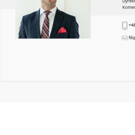
Dyrek
Komer
+48
fil