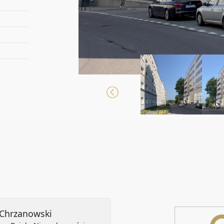
Oferta d
przygotow
OBSŁUGA
WSPIERAM
ANALIZI
NIERUCH
DOSTARC
KAŻDEGO
INDYWID
RELOKACJ
p Chrzanowski