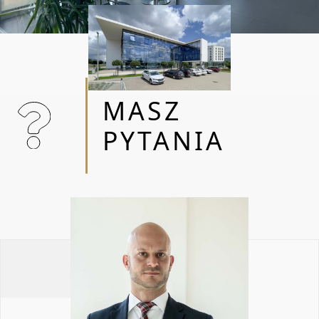
OBSŁUGA BEZPROWIZYJNA
WSPIERAM TRÓJMIEJSKIE FIRMY W
WYBORZE, ANALIZIE ORAZ NEGOCJACJACH
MASZ
WARUNKÓW NAJMU NIERUCHOMOŚCI
PYTANIA
KOMERCYJNYCH OD 2015 ROKU. DOSTARCZĘ
OPTYMALNE ROZWIĄZANIE DLA KAŻDEGO
BIZNESU DOSTOSOWANE DO
INDYWIDUALNYCH POTRZEB.
RELOKACJA / DOSTOSOWANIE UKŁADU /
WYPOSAŻENIE / PROJEKTY / WYCENY /