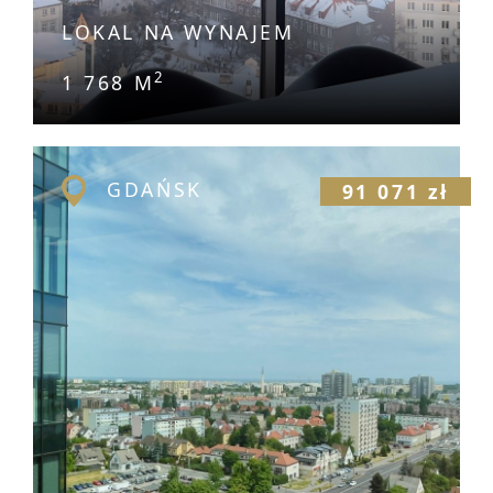
LOKAL NA WYNAJEM
2
1 768 M
GDAŃSK
91 071 zł