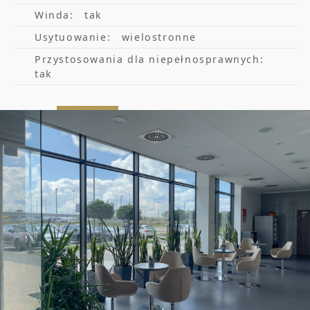
czynsz 53,00 PLN/mkw
Winda:
tak
opłata eksploatacyjna (service charge)
Usytuowanie:
wielostronne
23,00 PLN/mkw
Przystosowania dla niepełnosprawnych:
tak
media według zużycia (liczniki)
parking 200,00 PLN/szt.
*wszystkie stawki netto + VAT
Zapraszam po więcej szczegółów oraz na
prezentację obiektu w dogodnym terminie.
Podane w zestawieniu stawki czynszu nie
stanowią oferty, są jedynie propozycją
cenową.
Oferta dedykowana pod potrzeby najemcy
przygotowywana indywidualnie.