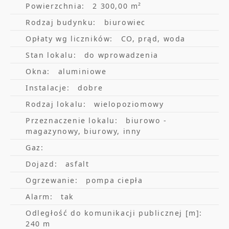
Powierzchnia:
2 300,00 m²
potwierdzenia.
Rodzaj budynku:
biurowiec
Opłaty wg liczników:
CO, prąd, woda
nowoczesne przestronne lobby
Stan lokalu:
do wprowadzenia
infrastruktura dla rowerzystów – prysznice,
Okna:
aluminiowe
stojaki
Instalacje:
dobre
prywatny plac parkingowy - 72 miejsca
Rodzaj lokalu:
wielopoziomowy
podłogi podniesione/techniczne
Przeznaczenie lokalu:
biurowo -
magazynowy, biurowy, inny
zapewniające elastyczność pracy - floor boxy
Gaz:
sufity podwieszane
Dojazd:
asfalt
łącze światłowodowe
Ogrzewanie:
pompa ciepła
Alarm:
tak
Warunki najmu:
Odległość do komunikacji publicznej [m]:
240 m