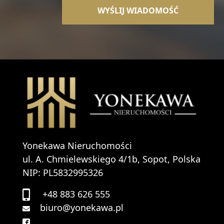
Yonekawa Nieruchomości
ul. A. Chmielewskiego 4/1b, Sopot, Polska
NIP: PL5832995326
+48 883 626 555
biuro@yonekawa.pl