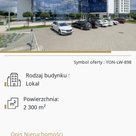
Liczba pokoi od
Liczba pokoi do
Powierzchnia od
Symbol oferty :
YON-LW-898
Rodzaj budynku :
Powierzchnia do
Lokal
Powierzchnia:
2 300 m²
Lokalizacja
Opis Nieruchomości