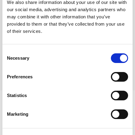
We also share information about your use of our site with
our social media, advertising and analytics partners who
may combine it with other information that you’ve
Lokalizacja
provided to them or that they’ve collected from your use
na mapie
of their services.
Nota prawna
Consent
Opis oferty zawarty na stronie internetowej
Necessary
Selection
sporządzany jest na podstawie oględzin
nieruchomości oraz informacji uzyskanych od
właściciela, może podlegać aktualizacji i nie stanowi
Preferences
oferty określonej w art. 66 i następnych K.C
Statistics
Marketing