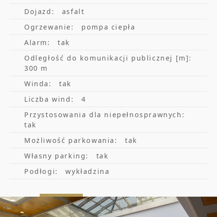
łącze światłowodowe
Dojazd:
asfalt
Ogrzewanie:
pompa ciepła
Warunki najmu:
Alarm:
tak
czynsz 15,25 EUR/mkw
Odległość do komunikacji publicznej [m]:
300 m
opłata eksploatacyjna 21,93 PLN/mkw
Winda:
tak
media według zużycia - prąd,
Liczba wind:
4
ogrzewanie, woda
Przystosowania dla niepełnosprawnych:
możliwe krótsze umowy najmu
tak
Możliwość parkowania:
tak
Koszt wynajmu miejsca parkingowego w
Własny parking:
tak
garażu - 80,00 EUR
Podłogi:
wykładzina
*wszystkie stawki netto + VAT
Zapraszam po więcej szczegółów oraz na
prezentację obiektu w dogodnym terminie.