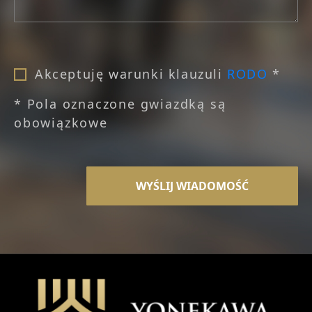
Akceptuję warunki klauzuli
RODO
*
* Pola oznaczone gwiazdką są
obowiązkowe