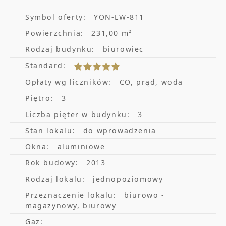
Budynek wyposażony jest w nowoczesne
systemy klimatyzacji i wentylacji oraz
Symbol oferty:
YON-LW-811
Powierzchnia:
231,00 m²
zabezpieczenie energetyczne zapewniające
Rodzaj budynku:
biurowiec
ciągłość pracy.
Standard:
sale konferencyjne oraz aneksy
Opłaty wg liczników:
CO, prąd, woda
kuchenne w częściach wspólnych
Piętro:
3
infrastruktura dla rowerzystów
Liczba pięter w budynku:
3
Stan lokalu:
do wprowadzenia
dwupoziomowa hala garażowa na 90
Okna:
aluminiowe
aut
Rok budowy:
2013
ogólnodostępny plac parkingowy przy
Rodzaj lokalu:
jednopoziomowy
budynku
Przeznaczenie lokalu:
biurowo -
podłogi podniesione/techniczne
magazynowy, biurowy
zapewniające elastyczność pracy
Gaz: