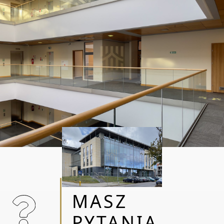
Podane w zestawieniu stawki czynszu nie
stanowią oferty, są jedynie propozycją
cenową.
Oferta dedykowana pod potrzeby najemcy
przygotowywana indywidualnie.
OBSŁUGA BEZPROWIZYJNA
WSPIERAM TRÓJMIEJSKIE FIRMY W
WYBORZE, ANALIZIE ORAZ NEGOCJACJACH
WARUNKÓW NAJMU NIERUCHOMOŚCI
KOMERCYJNYCH OD 2015 ROKU. DOSTARCZĘ
MASZ
OPTYMALNE ROZWIĄZANIE DLA KAŻDEGO
PYTANIA