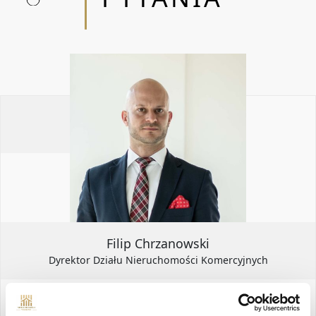
BIZNESU DOSTOSOWANE DO
INDYWIDUALNYCH POTRZEB.
RELOKACJA / DOSTOSOWANIE UKŁADU /
WYPOSAŻENIE / PROJEKTY / WYCENY /
REMONT
Filip Chrzanowski
Dyrektor Działu Nieruchomości Komercyjnych
+48 535 098 339