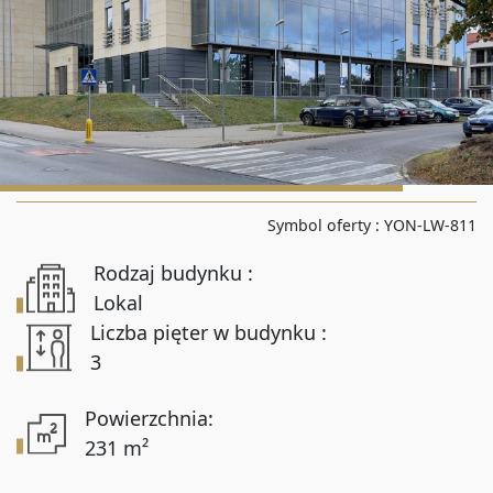
Liczba pokoi od
Liczba pokoi do
Powierzchnia od
Symbol oferty :
YON-LW-811
Rodzaj budynku :
Powierzchnia do
Lokal
Liczba pięter w budynku :
3
Lokalizacja
Powierzchnia:
231 m²