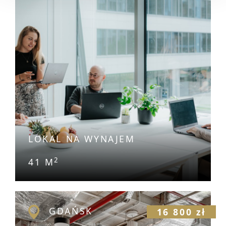
LOKAL NA WYNAJEM
2
41 M
GDAŃSK
16 800 zł