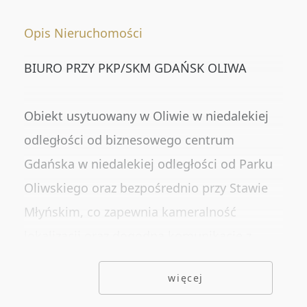
Numer oferty
Opis Nieruchomości
BIURO PRZY PKP/SKM GDAŃSK OLIWA
DODATKOWE OPCJE
Rynekwtórny
Obiekt usytuowany w Oliwie w niedalekiej
Rynekpierwotny
odległości od biznesowego centrum
Oferty ze zdjęciem
Gdańska w niedalekiej odległości od Parku
Oliwskiego oraz bezpośrednio przy Stawie
Oferty specjalne
Młyńskim, co zapewnia kameralność
Oferty bez prowizji
lokalizacji oraz dogodną komunikację z
Oferty na wyłączność
resztą Trójmiasta.
więcej