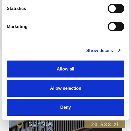
Statistics
Nota prawna
Opis oferty zawarty na stronie internetowej
sporządzany jest na podstawie oględzin
Marketing
nieruchomości oraz informacji uzyskanych od
właściciela, może podlegać aktualizacji i nie stanowi
oferty określonej w art. 66 i następnych K.C
Show details
Allow all
Allow selection
PODOBNE OFERTY
Deny
GDYNIA
20 588 zł