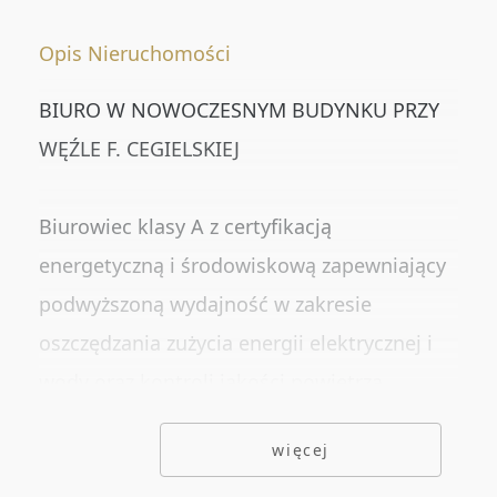
Numer oferty
Opis Nieruchomości
BIURO W NOWOCZESNYM BUDYNKU PRZY
DODATKOWE OPCJE
WĘŹLE F. CEGIELSKIEJ
Rynekwtórny
Rynekpierwotny
Biurowiec klasy A z certyfikacją
Oferty ze zdjęciem
energetyczną i środowiskową zapewniający
podwyższoną wydajność w zakresie
Oferty specjalne
oszczędzania zużycia energii elektrycznej i
Oferty bez prowizji
wody oraz kontroli jakości powietrza.
Oferty na wyłączność
Zabezpieczenia energetyczne w postaci
więcej
generatora prądotwórczego gwarantuje