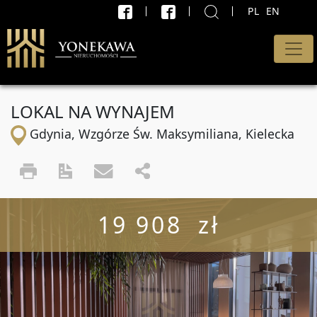
PL
EN
X
WYSZUKAJ
Rodzaj oferty
LOKAL NA WYNAJEM
Wszystkie oferty
Gdynia, Wzgórze Św. Maksymiliana, Kielecka
Transakcja
Sprzedaż i wynajem
Cena od
19 908 zł
PLN
do
PLN