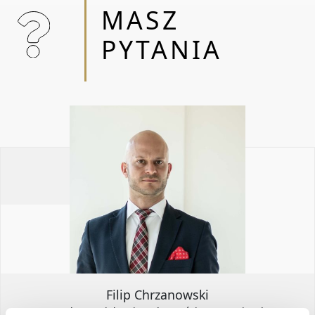
WYBORZE, ANALIZIE ORAZ NEGOCJACJACH
MASZ
WARUNKÓW NAJMU NIERUCHOMOŚCI
PYTANIA
KOMERCYJNYCH OD 2015 ROKU. DOSTARCZĘ
OPTYMALNE ROZWIĄZANIE DLA KAŻDEGO
BIZNESU DOSTOSOWANE DO
INDYWIDUALNYCH POTRZEB.
RELOKACJA / DOSTOSOWANIE UKŁADU /
WYPOSAŻENIE / PROJEKTY / WYCENY /
REMONT
Filip Chrzanowski
Dyrektor Działu Nieruchomości Komercyjnych