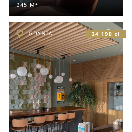
2
245 M
GDYNIA
24 190 zł