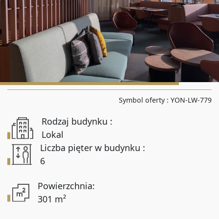
Liczba pokoi od
Liczba pokoi do
Powierzchnia od
Symbol oferty :
YON-LW-779
Rodzaj budynku :
Powierzchnia do
Lokal
Liczba pięter w budynku :
6
Lokalizacja
Powierzchnia:
301 m²