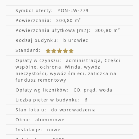
utrzymanie systemu bezpieczeństwa w
budynku.
Symbol oferty:
YON-LW-779
Powierzchnia:
300,80 m²
Powierzchnia użytkowa [m2]:
300,80 m²
Lokalizacja przy jednym z głównych węzłów
Rodzaj budynku:
biurowiec
komunikacyjnych zapewnia dogodną
Standard:
komunikację z resztą Trójmiasta oraz dostęp
Opłaty w czynszu:
administracja, Części
do szerokiego zakresu usług
wspólne, ochrona, Winda, wywóz
nieczystości, wywóz śmieci, zaliczka na
uzupełniających.
fundusz remontowy
Opłaty wg liczników:
CO, prąd, woda
nowoczesne przestronne lobby
Liczba pięter w budynku:
6
infrastruktura dla rowerzystów –
Stan lokalu:
do wprowadzenia
prysznice, stojaki
Okna:
aluminiowe
hala garażowa na 136 aut
Instalacje:
nowe
klimakonwektory wentylatorowe