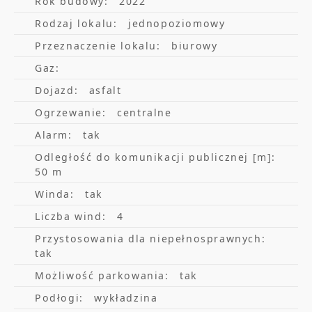
Rok budowy:
2022
grzejniki
Rodzaj lokalu:
jednopoziomowy
uchylne okna
Przeznaczenie lokalu:
biurowy
oświetlenie w technologii LED
Gaz:
rolety okienne
Dojazd:
asfalt
Ogrzewanie:
centralne
podłogi podniesione/techniczne
Alarm:
tak
zapewniające elastyczność pracy
Odległość do komunikacji publicznej [m]:
sufity podwieszane
50 m
szybkie łącze światłowodowe
Winda:
tak
Liczba wind:
4
Warunki najmu:
Przystosowania dla niepełnosprawnych:
czynsz 15,50 EUR/mkw
tak
opłata eksploatacyjna 30,00 PLN/mkw
Możliwość parkowania:
tak
współczynnik powierzchni wspólnej ok.
Podłogi:
wykładzina