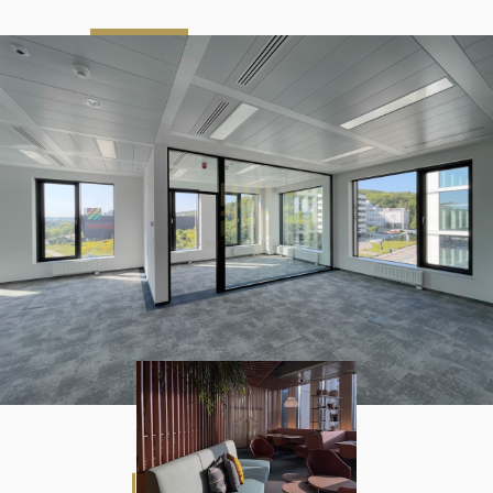
14 %
media według wskazań liczników
możliwość uzyskania zachęt dla
najemców, tj. wakacje czynszowe oraz
budżet na fit-out
Zapraszam po więcej szczegółów oraz na
prezentację obiektu w dogodnym terminie.
Oferta dedykowana pod potrzeby najemcy
przygotowywana indywidualnie.
OBSŁUGA BEZPROWIZYJNA
WSPIERAM TRÓJMIEJSKIE FIRMY W