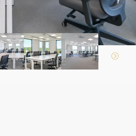
edykowana pod potrzeby najemcy
ywana indywidualnie.
 BEZPROWIZYJNA
AM TRÓJMIEJSKIE FIRMY W WYBORZE,
E ORAZ NEGOCJACJACH WARUNKÓW NAJMU
OMOŚCI KOMERCYJNYCH OD 2015 ROKU.
CZĘ OPTYMALNE ROZWIĄZANIE DLA
GO BIZNESU DOSTOSOWANE DO
UALNYCH POTRZEB.
A / DOSTOSOWANIE UKŁADU /