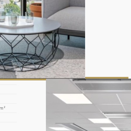
gwarantu
budynku o
Lokalizac
Trójmiast
uzupełnia
Możliwoś
nowo
infra
stoja
hala 
 m²
podł
elast