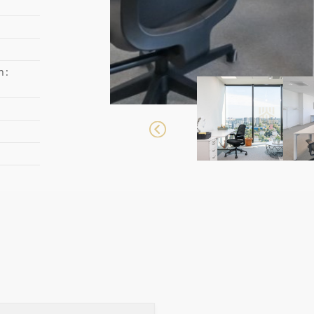
Oferta d
przygotow
h:
OBSŁUGA
WSPIER
ANALIZI
NIERUCH
DOSTAR
KAŻDE
INDYWID
RELOKACJ