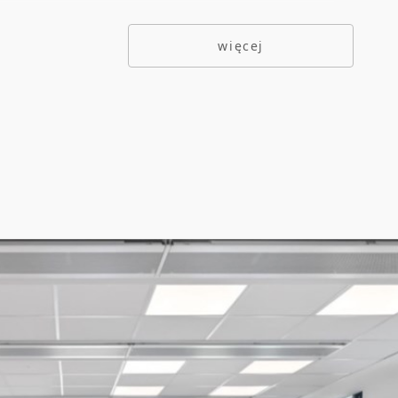
je utrzymanie systemu bezpieczeństwa w
więcej
raz ciągłości pracy
ja zapewnia dogodną komunikację z resztą
a oraz dostęp do szerokiego zakresu usług
jących.
ć najmu umeblowanego biura.
czesne przestronne lobby
struktura dla rowerzystów – prysznice,
ki, szafki (442 miejsca dla rowerów)
garażowa na 158 aut (dwie kondygnacje)
ogi podniesione/techniczne zapewniające
yczność pracy