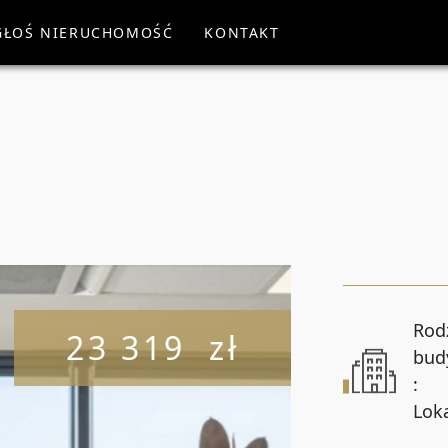
GŁOŚ NIERUCHOMOŚĆ
KONTAKT
WYSZUKA
Rodzaj oferty
Wszystkie oferty
Cena od
Liczba pokoi od
Rod
23 319 zł
bud
:
Powierzchnia od
Lok