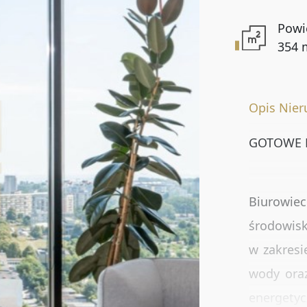
Powi
Lokalizacja
354 
Numer oferty
Opis Nie
GOTOWE 
DODATKOWE OPCJE
Rynekwtórny
Biurowie
środowis
Oferty specjalne
w zakresi
wody oraz
energety