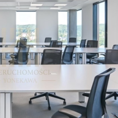
e światłowodowe
a co-work i biura serwisowane w budynku
najmu:
sz 15,50 EUR/mkw
ta eksploatacyjna 24,50 PLN/mkw
czynnik powierzchni wspólnej ok. 20,00 %
a według wskazań liczników
wość uzyskania zachęt dla najemców, tj.
cje czynszowe
e stawki netto (+ VAT)
 po więcej szczegółów oraz na prezentację
 dogodnym terminie.