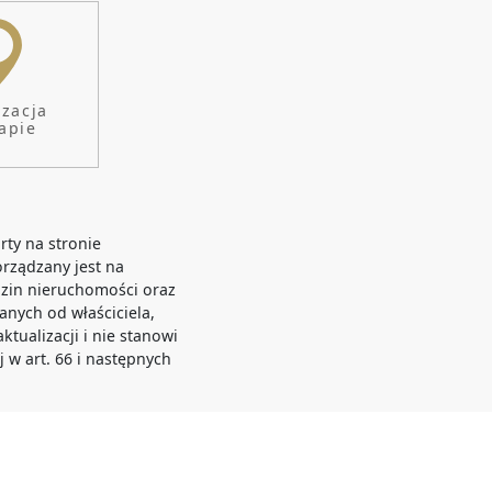
NIE / PROJEKTY / WYCENY / REMONT
izacja
apie
rty na stronie
orządzany jest na
zin nieruchomości oraz
anych od właściciela,
tualizacji i nie stanowi
j w art. 66 i następnych