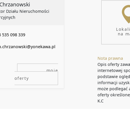
WYPOSAŻE
p Chrzanowski
tor Działu Nieruchomości
cyjnych
Lokal
na m
 535 098 339
ip.chrzanowski@yonekawa.pl
Nota prawna
Opis oferty zawa
moje
internetowej sp
podstawie oględ
oferty
informacji uzysk
może podlegać ak
oferty określone
K.C