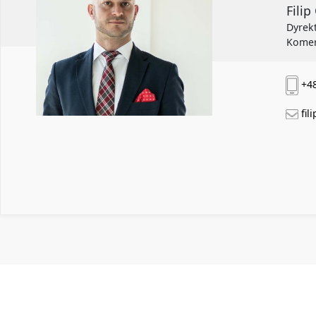
Fili
Dyrek
Komer
+48
fil