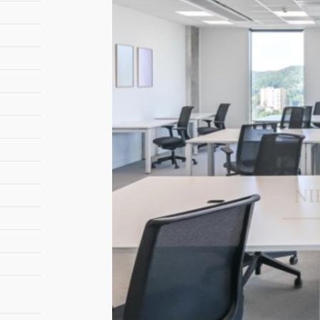
łącz
stref
Warunki 
czyn
opła
współ
medi
możli
waka
* wszystki
Zapraszam
obiektu w