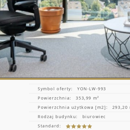
Symbol oferty:
YON-LW-993
Powierzchnia:
353,99 m²
Powierzchnia użytkowa [m2]:
293,20
Rodzaj budynku:
biurowiec
Standard: