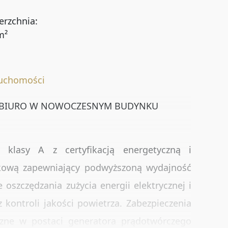
erzchnia:
m²
ruchomości
BIURO W NOWOCZESNYM BUDYNKU
Rynekpierwotny
Oferty ze zdjęciem
c klasy A z certyfikacją energetyczną i
kową zapewniający podwyższoną wydajność
Oferty bez prowizji
Oferty na wyłączność
e oszczędzania zużycia energii elektrycznej i
 kontroli jakości powietrza. Zabezpieczenia
czne w postaci generatora prądotwórczego