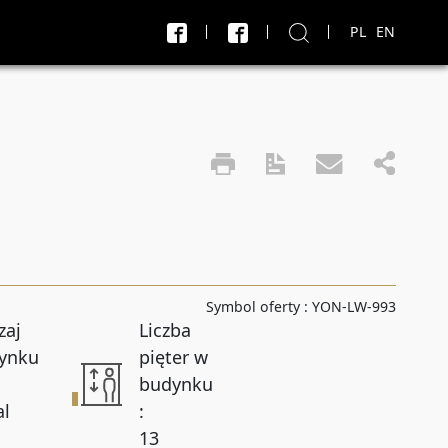
PL
EN
X
J
Transakcja
Sprzedaż i wynajem
do
PLN
PLN
Symbol oferty :
YON-LW-993
Liczba pokoi do
zaj
Liczba
ynku
pięter w
budynku
Powierzchnia do
al
:
13