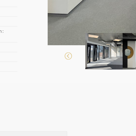
OBSŁUGA
WSPIERAM
ANALIZI
h:
NIERUCH
DOSTARC
KAŻDEGO
INDYWID
RELOKACJ
WYPOSAŻE