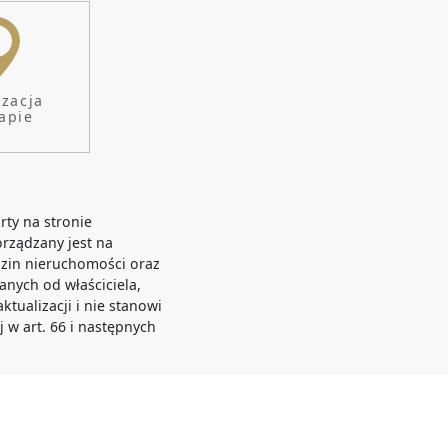
izacja
apie
rty na stronie
orządzany jest na
zin nieruchomości oraz
anych od właściciela,
tualizacji i nie stanowi
j w art. 66 i następnych