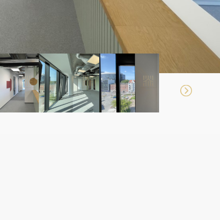
 BEZPROWIZYJNA
 TRÓJMIEJSKIE FIRMY W WYBORZE,
E ORAZ NEGOCJACJACH WARUNKÓW NAJMU
OMOŚCI KOMERCYJNYCH OD 2015 ROKU.
ZĘ OPTYMALNE ROZWIĄZANIE DLA
 BIZNESU DOSTOSOWANE DO
UALNYCH POTRZEB.
A / DOSTOSOWANIE UKŁADU /
NIE / PROJEKTY / WYCENY / REMONT