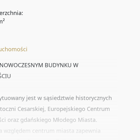
erzchnia:
m²
ruchomości
 NOWOCZESNYM BUDYNKU W
ŚCIU
Rynekpierwotny
Oferty ze zdjęciem
ytuowany jest w sąsiedztwie historycznych
toczni Cesarskiej, Europejskiego Centrum
Oferty bez prowizji
Oferty na wyłączność
ści oraz gdańskiego Młodego Miasta.
ja względem centrum miasta zapewnia