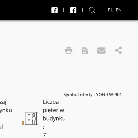
PL
EN
X
J
Transakcja
Sprzedaż i wynajem
do
PLN
PLN
Symbol oferty :
YON-LW-901
Liczba pokoi do
zaj
Liczba
ynku
pięter w
budynku
Powierzchnia do
al
:
7