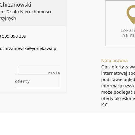
p Chrzanowski
tor Działu Nieruchomości
cyjnych
Lokal
na m
 535 098 339
ip.chrzanowski@yonekawa.pl
Nota prawna
Opis oferty zawa
moje
internetowej sp
podstawie oględ
oferty
informacji uzysk
może podlegać ak
oferty określone
K.C