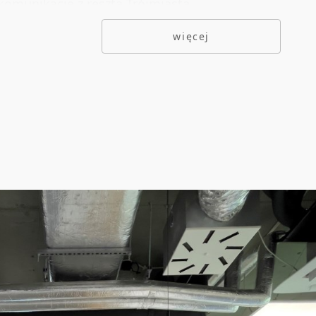
omunikację z resztą Trójmiasta.
wyposażony jest w nowoczesne systemy
więcej
ji i wentylacji.
struktura dla rowerzystów
 garażowa
nodostępny plac parkingowy przy budynku
ogi podniesione/techniczne zapewniające
yczność pracy
ty podwieszane
e światłowodowe
 na parterze
najmu: