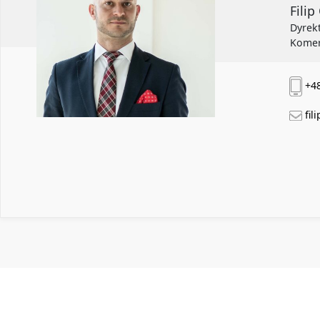
Fili
Dyrek
Komer
+48
fil