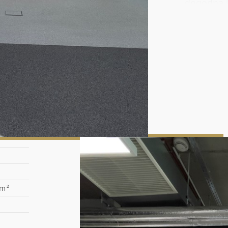
dogodną k
Budynek 
klimatyzac
infra
hala
ogól
podł
elast
sufi
łącz
Żabka
 m²
Warunki 