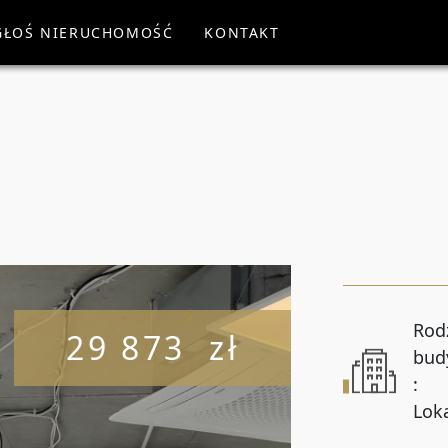
GŁOŚ NIERUCHOMOŚĆ
KONTAKT
WYSZUKA
Rodzaj oferty
Wszystkie oferty
Cena od
Liczba pokoi od
Rod
29 873 zł
bud
:
Powierzchnia od
Lok