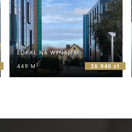
LOKAL NA WYNAJEM
2
449 M
26 940 zł