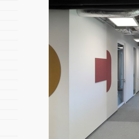
czyn
pow. 
opła
miej
medi
*wszystki
Zapraszam
obiektu w
Podane w 
oferty, s
Oferta d
przygotow