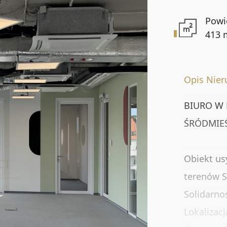
Powi
Lokalizacja
413 
Numer oferty
Opis Nie
BIURO W
ŚRÓDMIE
DODATKOWE OPCJE
Rynekwtórny
Obiekt us
terenów S
Oferty specjalne
Solidarno
Lokalizac