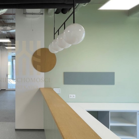
sz 17,00 EUR/mkw
netto ok. 375 m - pow. brutto ok. 412,50 m
ta eksploatacyjna 24,90 PLN/mkw
sca parkingowe 90,00 EUR
a według zużycia
e stawki netto + VAT
 po więcej szczegółów oraz na prezentację
 dogodnym terminie.
zestawieniu stawki czynszu nie stanowią
ą jedynie propozycją cenową.
edykowana pod potrzeby najemcy
ywana indywidualnie.