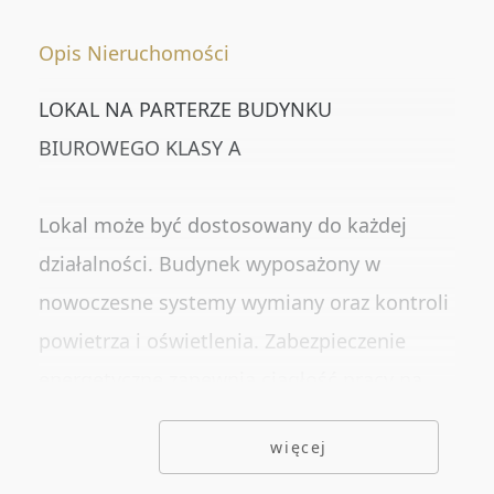
Numer oferty
Opis Nieruchomości
LOKAL NA PARTERZE BUDYNKU
DODATKOWE OPCJE
BIUROWEGO KLASY A
Rynekwtórny
Rynekpierwotny
Lokal może być dostosowany do każdej
Oferty ze zdjęciem
działalności. Budynek wyposażony w
nowoczesne systemy wymiany oraz kontroli
Oferty specjalne
powietrza i oświetlenia. Zabezpieczenie
Oferty bez prowizji
energetyczne zapewnia ciągłość pracy na
Oferty na wyłączność
wypadek przerw w dostawie energii.
więcej
klimatyzacja