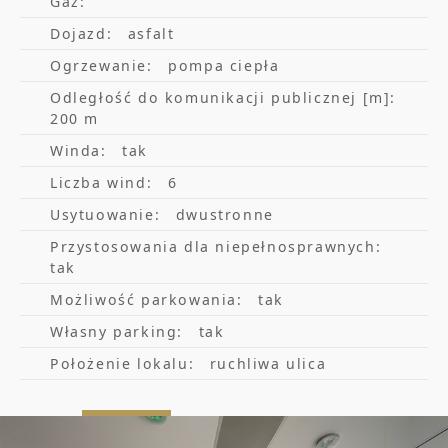
Gaz:
prezentację obiektu w dogodnym terminie.
Dojazd:
asfalt
Oferta dedykowana pod potrzeby najemcy
Ogrzewanie:
pompa ciepła
przygotowywana indywidualnie.
Odległość do komunikacji publicznej [m]:
200 m
Winda:
tak
OBSŁUGA BEZPROWIZYJNA
Liczba wind:
6
WSPIERAM TRÓJMIEJSKIE FIRMY W
Usytuowanie:
dwustronne
WYBORZE, ANALIZIE ORAZ NEGOCJACJACH
Przystosowania dla niepełnosprawnych:
WARUNKÓW NAJMU NIERUCHOMOŚCI
tak
KOMERCYJNYCH OD 2015 ROKU. DOSTARCZĘ
Możliwość parkowania:
tak
Własny parking:
tak
OPTYMALNE ROZWIĄZANIE DLA KAŻDEGO
Położenie lokalu:
ruchliwa ulica
BIZNESU DOSTOSOWANE DO
INDYWIDUALNYCH POTRZEB.