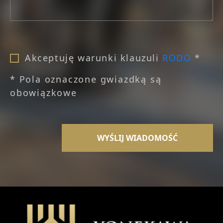
Akceptuję warunki klauzuli
RODO
*
* Pola oznaczone gwiazdką są
obowiązkowe