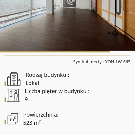
Liczba pokoi od
Liczba pokoi do
Powierzchnia od
Symbol oferty :
YON-LW-665
Rodzaj budynku :
Powierzchnia do
Lokal
Liczba pięter w budynku :
9
Lokalizacja
Powierzchnia:
523 m²