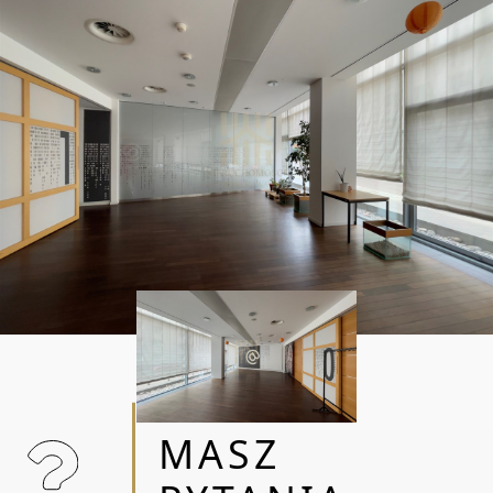
RELOKACJA / DOSTOSOWANIE UKŁADU /
WYPOSAŻENIE / PROJEKTY / WYCENY /
REMONT
MASZ