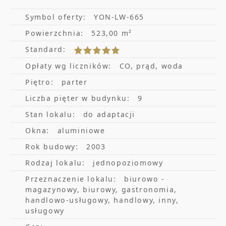
dostęp 24/7
Symbol oferty:
YON-LW-665
szybkie łącze światłowodowe
Powierzchnia:
523,00 m²
hala garażowa z możliwością
Standard:
wykupienia abonamentu + plac
Opłaty wg liczników:
CO, prąd, woda
zewnętrzny
Piętro:
parter
system zarządzania budynkiem BMS
Liczba pięter w budynku:
9
infrastruktura dla rowerzystów
Stan lokalu:
do adaptacji
Okna:
aluminiowe
Warunki najmu:
Rok budowy:
2003
czynsz od 13,00 EUR / mkw
Rodzaj lokalu:
jednopoziomowy
opłata eksploatacyjna (service charge)
Przeznaczenie lokalu:
biurowo -
magazynowy, biurowy, gastronomia,
23,00 PLN / mkw
handlowo-usługowy, handlowy, inny,
usługowy
Zapraszam po więcej szczegółów oraz na