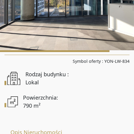
Liczba pokoi od
Liczba pokoi do
Powierzchnia od
Symbol oferty :
YON-LW-834
Rodzaj budynku :
Powierzchnia do
Lokal
Powierzchnia:
790 m²
Lokalizacja
Opis Nieruchomości