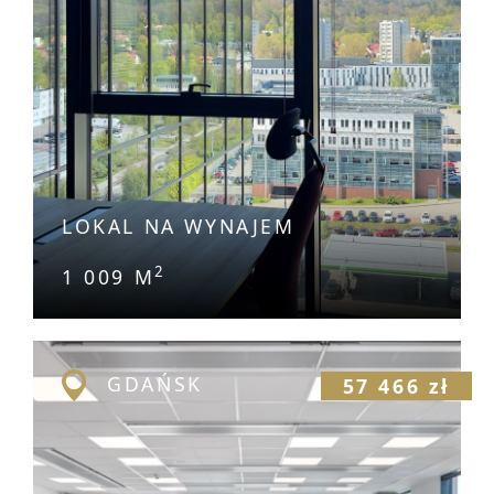
LOKAL NA WYNAJEM
2
1 009 M
GDAŃSK
57 466 zł