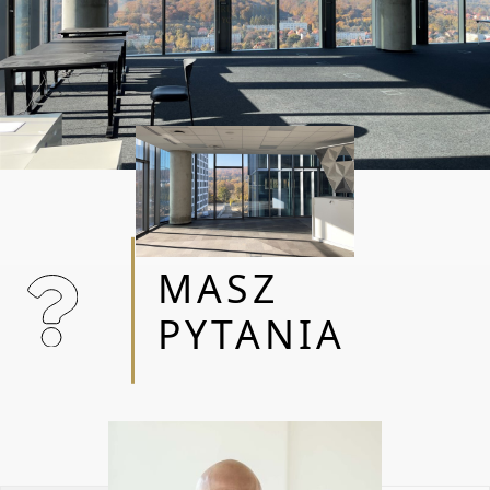
media według wskazań liczników
Zapraszam po więcej szczegółów oraz na
prezentacje obiektu w dogodnym terminie.
OBSŁUGA BEZPROWIZYJNA
WSPIERAM TRÓJMIEJSKICH
MASZ
PRZEDSIĘBIORCÓW W WYBORZE, ANALIZIE
ORAZ NEGOCJACJACH WARUNKÓW NAJMU
PYTANIA
NIERUCHOMOŚCI KOMERCYJNYCH OD 2015
ROKU. DOSTARCZĘ OPTYMALNE
ROZWIĄZANIE DLA KAŻDEGO BIZNESU
DOSTOSOWANE DO INDYWIDUALNYCH