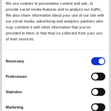
We use cookies to personalise content and ads, to
provide social media features and to analyse our traffic.
We also share information about your use of our site with
our social media, advertising and analytics partners who
may combine it with other information that you’ve
provided to them or that they’ve collected from your use
of their services.
Lokalizacja
na mapie
Consent
Necessary
Selection
Nota prawna
Opis oferty zawarty na stronie internetowej
Preferences
sporządzany jest na podstawie oględzin
nieruchomości oraz informacji uzyskanych od
właściciela, może podlegać aktualizacji i nie stanowi
Statistics
oferty określonej w art. 66 i następnych K.C
Marketing