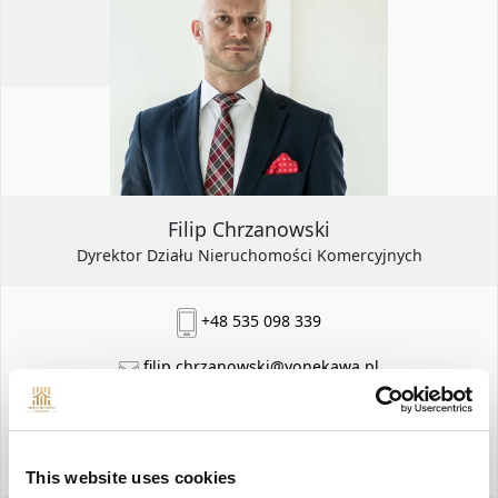
POTRZEB. ELASTYCZNE ROZWIĄZANIA ORAZ
TRADYCYJNY TERMINOWY NAJEM W
KAMERALNYCH OBIEKTACH I PARKACH
BIZNESOWYCH/LOGISTYCZNYCH.
PROJEKTY / WYCENY / WYPOSAŻENIE /
Filip Chrzanowski
DOSTOSOWANIE UKŁADU / ZMIANA
Dyrektor Działu Nieruchomości Komercyjnych
LOKALIZACJI
+48 535 098 339
filip.chrzanowski@yonekawa.pl
moje oferty
This website uses cookies