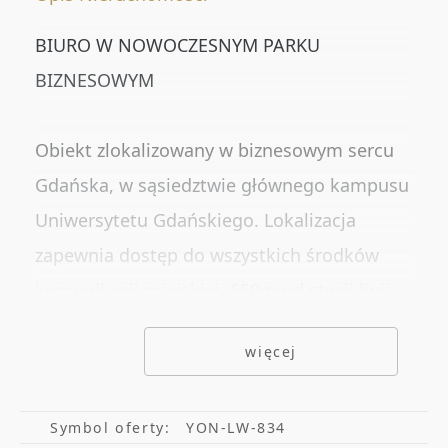
Numer oferty
BIURO W NOWOCZESNYM PARKU
BIZNESOWYM
DODATKOWE OPCJE
Obiekt zlokalizowany w biznesowym sercu
Rynekwtórny
Gdańska, w sąsiedztwie głównego kampusu
Rynekpierwotny
Uniwersytetu Gdańskiego. Lokalizacja
Oferty ze zdjęciem
zapewnia dostęp do wszystkich środków
komunikacji miejskiej. 650m od stacji linii
Oferty specjalne
SKM.
Oferty bez prowizji
więcej
Oferty na wyłączność
Budynek wyposażony jest w nowoczesne
systemy wymiany powietrza oraz
Symbol oferty:
YON-LW-834