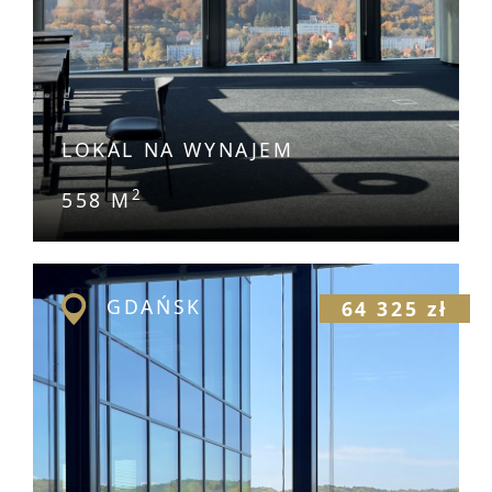
LOKAL NA WYNAJEM
2
558 M
GDAŃSK
64 325 zł