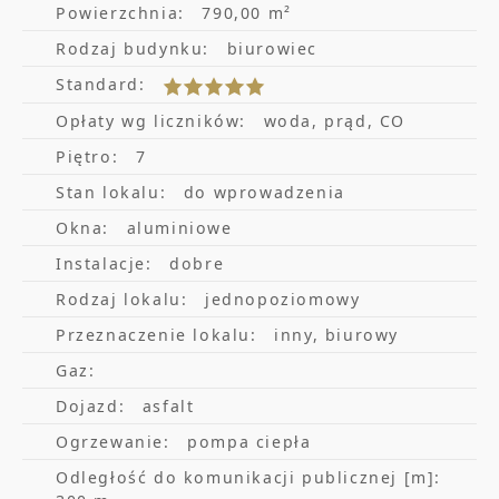
Powierzchnia:
790,00 m²
zabezpieczenia energetyczne zapewniające
Rodzaj budynku:
biurowiec
ciągłość pracy. Szeroka oferta usług
Standard:
uzupełniających w okolicy.
Opłaty wg liczników:
woda, prąd, CO
dostęp 24/7
Piętro:
7
szybkie łącze światłowodowe
Stan lokalu:
do wprowadzenia
Okna:
aluminiowe
lokale gastronomiczne oraz usługi
Instalacje:
dobre
cateringowe
Rodzaj lokalu:
jednopoziomowy
pełne przeszklenie elewacji
Przeznaczenie lokalu:
inny, biurowy
zapewniające elastyczność i ustawność
Gaz:
powierzchni
Dojazd:
asfalt
infrastruktura dla rowerzystów
Ogrzewanie:
pompa ciepła
(prysznic, szatnia, stojaki)
Odległość do komunikacji publicznej [m]: