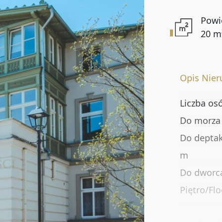
Powi
Lokalizacja
20 m
Numer oferty
Opis Nie
Liczba os
Do morza 
DODATKOWE OPCJE
Do deptak
Rynekwtórny
m
Do dworca
Oferty specjalne
Piętro/Flo