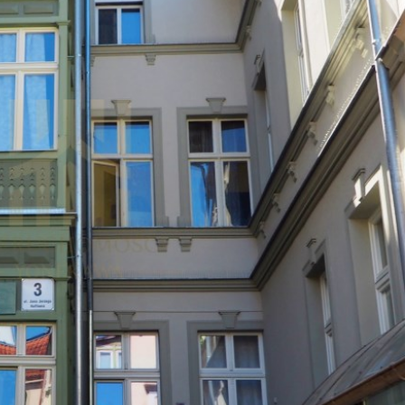
je dodatkowe:
ją wyłączny dostęp do całego apartamentu.
Fi, Pościel, Ręczniki, Galanteria Hotelowa.
lne zameldowanie. Doba Hotelowa od 16:00
y FV, prosimy o informację o NIP przed
m.
możliwość wypożyczenia:
a dziecięcego składanego z materacem /
 do karmienia /nocnika / wanienki.