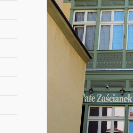
Informac
Goście ma
W cenie Wi
Samodzie
do 11:00.
Wystawiam
przyjazde
Istnieje 
- łóżeczk
krzesełka