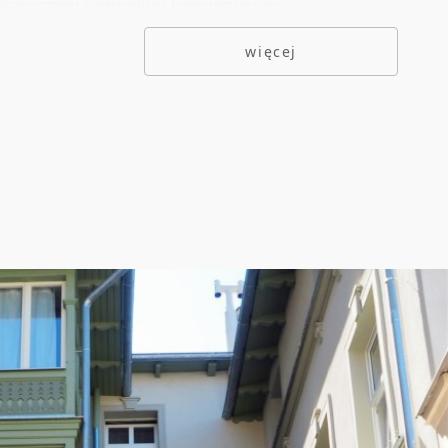
klasycznej sopockiej kamienicy po
. Wysokie pomieszczenia, wysokie okna,
więcej
a drewniana podłoga.
e miejsce w typowo kuracyjnym rejonie
 zbiegu ulic J.J. Haffnera oraz Monte
Okolica pełna restauracji, klubów, pubów.
nią to miejsca za bycie w centrum wydarzeń,
 ręką plażę, ale i nocne życie. Apartament w
osażony.
podwójnym łóżkiem i sofą do spania.
z prysznicem.