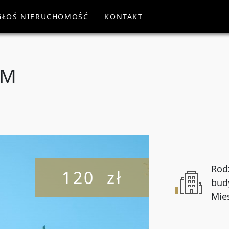
GŁOŚ NIERUCHOMOŚĆ
KONTAKT
WYSZUKA
Rodzaj oferty
EM
Wszystkie oferty
Cena od
Liczba pokoi od
Rod
120 zł
bud
Mie
Powierzchnia od