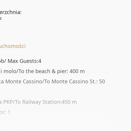
erzchnia:
²
ruchomości
ób/ Max Guests:4
i molo/To the beach & pier: 400 m
a Monte Cassino/To Monte Cassino St.: 50
Rynekpierwotny
Oferty ze zdjęciem
 PKP/To Railway Station:450 m
Oferty bez prowizji
Oferty na wyłączność
or: 1