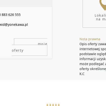
 883 626 555
Lokal
na m
wid@yonekawa.pl
Nota prawna
moje
Opis oferty zawa
internetowej sp
oferty
podstawie oględ
informacji uzysk
może podlegać ak
oferty określone
K.C