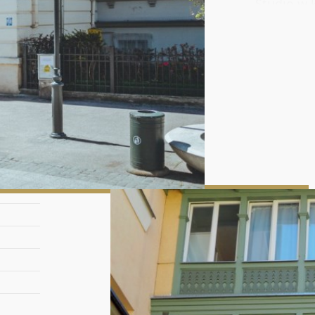
Studio w 
renowacji
oryginaln
Wyśmienit
miasta - u
Cassino. 
Goście ce
mając pod
pełni wyp
Studio z 
Łazienka 