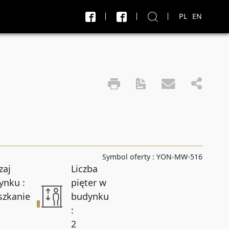
PL
EN
X
J
Transakcja
Sprzedaż i wynajem
do
PLN
PLN
Symbol oferty :
YON-MW-516
Liczba pokoi do
zaj
Liczba
ynku :
pięter w
szkanie
budynku
Powierzchnia do
:
2