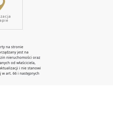
izacja
apie
rty na stronie
orządzany jest na
zin nieruchomości oraz
anych od właściciela,
tualizacji i nie stanowi
j w art. 66 i następnych