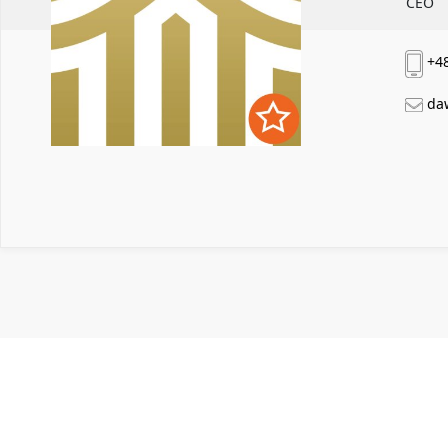
CEO
+48
da