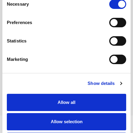
Necessary
Selection
Preferences
Statistics
Lokalizacja
na mapie
Marketing
Nota prawna
Opis oferty zawarty na stronie internetowej
Show details
sporządzany jest na podstawie oględzin
nieruchomości oraz informacji uzyskanych od
właściciela, może podlegać aktualizacji i nie stanowi
Allow all
oferty określonej w art. 66 i następnych K.C
Allow selection