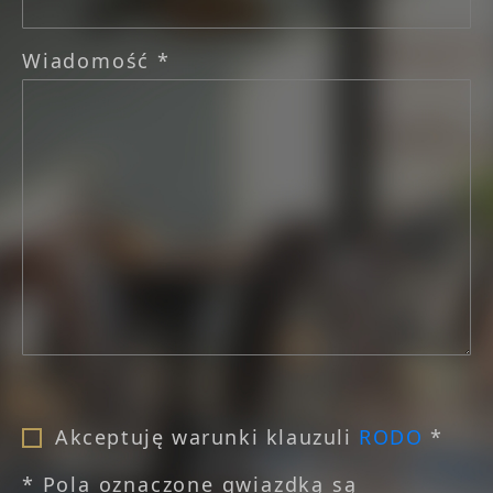
Wiadomość *
Akceptuję warunki klauzuli
RODO
*
* Pola oznaczone gwiazdką są