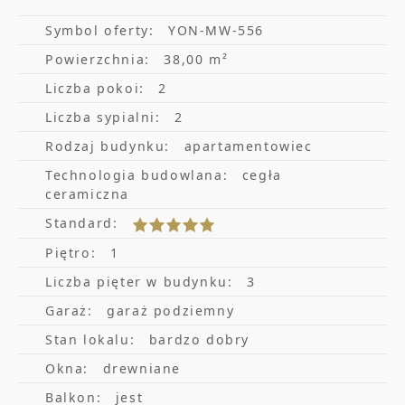
Winda, Balkon na Monte Cassino, Ochrona.
Symbol oferty:
YON-MW-556
Powierzchnia:
38,00 m²
Liczba pokoi:
2
OPIS
Liczba sypialni:
2
Salon z Aneksem Kuchennym,
Rodzaj budynku:
apartamentowiec
rozkładana kanapa
Technologia budowlana:
cegła
ceramiczna
Sypialnia I z podwójnym łóżkiem
Standard:
Łazienka z prysznicem.
Piętro:
1
Na wyposażeniu min. pralka, zmywarka,
Liczba pięter w budynku:
3
Garaż:
garaż podziemny
zastawa stołowa, zastawa kuchenna, płyta
Stan lokalu:
bardzo dobry
indukcyjna, żelazko, 2 TV, czajnik,
Okna:
drewniane
mikrofalówka. Uwaga:brak piekarnika.
Balkon:
jest