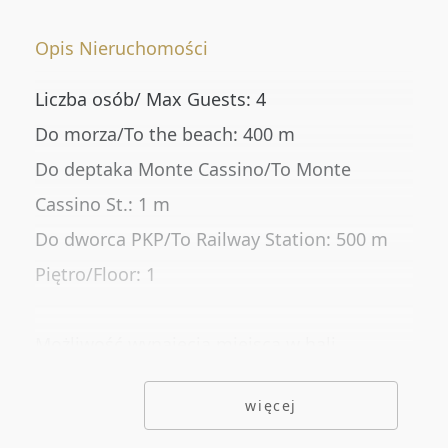
Numer oferty
Opis Nieruchomości
Liczba osób/ Max Guests: 4
DODATKOWE OPCJE
Do morza/To the beach: 400 m
Rynekwtórny
Do deptaka Monte Cassino/To Monte
Rynekpierwotny
Cassino St.: 1 m
Oferty ze zdjęciem
Do dworca PKP/To Railway Station: 500 m
Piętro/Floor: 1
Oferty specjalne
Oferty bez prowizji
Możliwość wynajęcia miejsca w hali
Oferty na wyłączność
garażowej na poziomie -1 z dostępem windą
więcej
70 zł/doba.