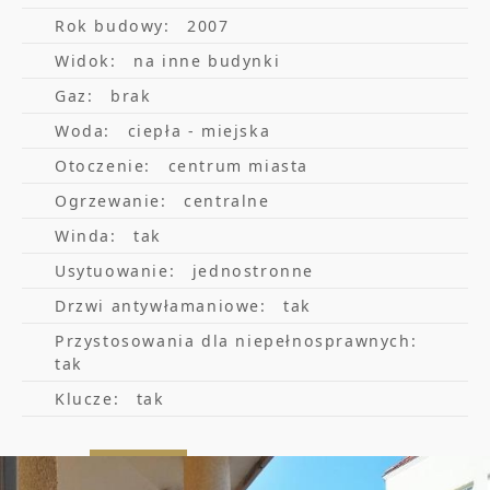
Rok budowy:
2007
Zamknięte osiedle z ochroną w samym
Widok:
na inne budynki
sercu turystycznego Sopotu, winda.
Gaz:
brak
Woda:
ciepła - miejska
Informacje dodatkowe
:
Otoczenie:
centrum miasta
Ogrzewanie:
centralne
Goście mają wyłączny dostęp do całego
Winda:
tak
Usytuowanie:
jednostronne
apartamentu.
Drzwi antywłamaniowe:
tak
W cenie WiFi, Pościel, Ręczniki, Galanteria
Przystosowania dla niepełnosprawnych:
Hotelowa.
tak
Samodzielne zameldowanie. Doba Hotelowa
Klucze:
tak
od 16:00 do 11:00.
Wystawiamy FV, prosimy o informację o NIP