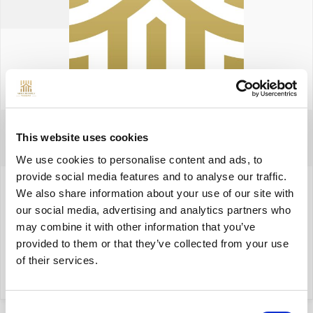
Dawid Yonekawa
This website uses cookies
CEO
We use cookies to personalise content and ads, to
provide social media features and to analyse our traffic.
+48 883 626 555
We also share information about your use of our site with
our social media, advertising and analytics partners who
dawid@yonekawa.pl
may combine it with other information that you’ve
provided to them or that they’ve collected from your use
of their services.
moje oferty
Consent