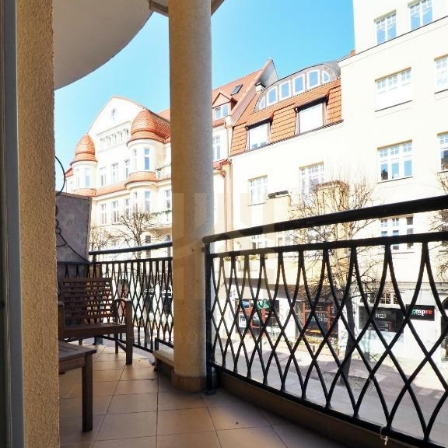
przed przyjazdem.
Istnieje możliwość wypożyczenia:
- łóżeczka dziecięcego składanego z
materacem / krzesełka do karmienia
/nocnika / wanienki.