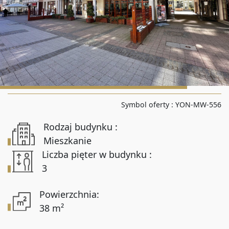
Liczba pokoi od
Liczba pokoi do
Powierzchnia od
Symbol oferty :
YON-MW-556
Rodzaj budynku :
Powierzchnia do
Mieszkanie
Liczba pięter w budynku :
3
Lokalizacja
Powierzchnia:
38 m²