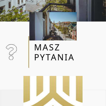
materacem / krzesełka do karmienia
/nocnika / wanienki
MASZ
PYTANIA