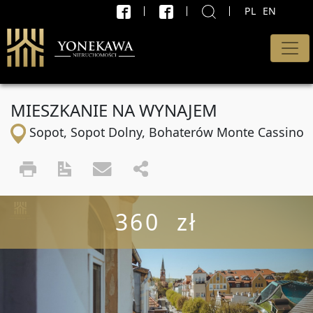
PL
EN
X
WYSZUKAJ
Rodzaj oferty
MIESZKANIE NA WYNAJEM
Wszystkie oferty
Sopot, Sopot Dolny, Bohaterów Monte Cassino
Transakcja
Sprzedaż i wynajem
Cena od
360 zł
PLN
do
PLN