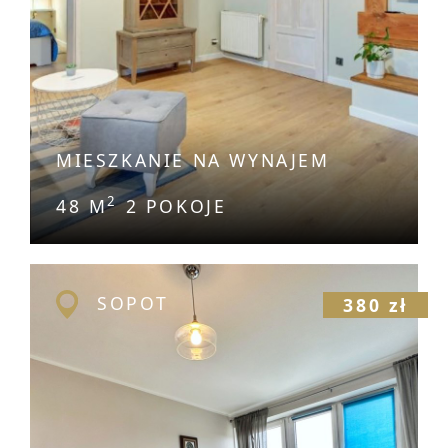
MIESZKANIE NA WYNAJEM
2
48 M
2 POKOJE
SOPOT
380 zł