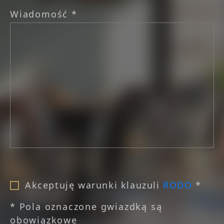
Wiadomość *
Akceptuję warunki klauzuli
RODO
*
* Pola oznaczone gwiazdką są
obowiązkowe