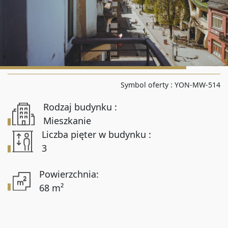
Liczba pokoi od
Liczba pokoi do
Symbol oferty :
YON-MW-514
Powierzchnia od
Rodzaj budynku :
Mieszkanie
Liczba pięter w budynku :
Powierzchnia do
3
Powierzchnia:
Lokalizacja
68 m²