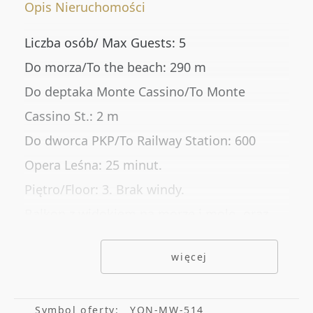
Opis Nieruchomości
Numer oferty
Liczba osób/ Max Guests: 5
Do morza/To the beach: 290 m
DODATKOWE OPCJE
Do deptaka Monte Cassino/To Monte
Rynekwtórny
Cassino St.: 2 m
Rynekpierwotny
Do dworca PKP/To Railway Station: 600
Opera Leśna: 25 minut.
Oferty ze zdjęciem
Piętro/Floor: 3. Brak windy.
Oferty specjalne
Balkon z widokiem na morze i molo, oraz
Oferty bez prowizji
deptak Monte Cassino.
więcej
Oferty na wyłączność
Opis
:
Symbol oferty:
YON-MW-514