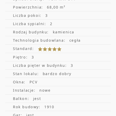
Powierzchnia:
68,00 m²
Apartament przy wizytówce Sopotu –
Liczba pokoi:
3
deptaku Monte Cassino. W bezpośredniej
Liczba sypialni:
2
okolicy kluby, bary, restauracje, kino, teatr.
Rodzaj budynku:
kamienica
Kultowy Spatif. z
Technologia budowlana:
cegła
Standard:
Sypialnia I: Podwójne łóżko
Piętro:
3
Sypialnia II: 2 łóżka podwójne
Liczba pięter w budynku:
3
Salon z aneksem kuchennym i kanapa jako
Stan lokalu:
bardzo dobry
dodatkowa opcja do spania.
Okna:
PCV
Instalacje:
nowe
Balkon:
jest
Łazienka z prysznicem i wanną z widokiem
Rok budowy:
1910
na morze.
Gaz:
jest