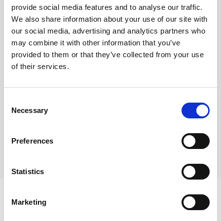
provide social media features and to analyse our traffic.
We also share information about your use of our site with
our social media, advertising and analytics partners who
may combine it with other information that you’ve
provided to them or that they’ve collected from your use
Lokalizacja
of their services.
na mapie
Consent
Necessary
Selection
Nota prawna
Opis oferty zawarty na stronie internetowej
sporządzany jest na podstawie oględzin
Preferences
nieruchomości oraz informacji uzyskanych od
właściciela, może podlegać aktualizacji i nie stanowi
oferty określonej w art. 66 i następnych K.C
Statistics
Marketing