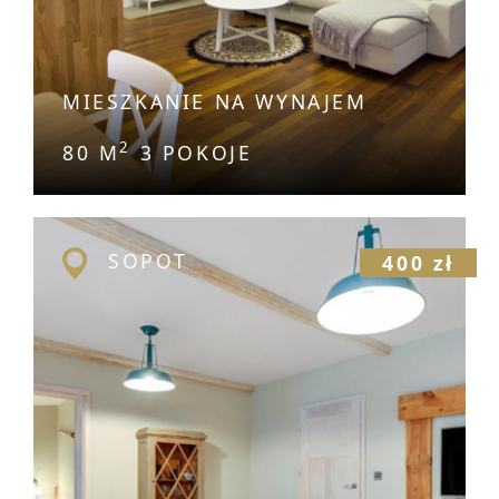
MIESZKANIE NA WYNAJEM
2
80 M
3 POKOJE
SOPOT
400 zł