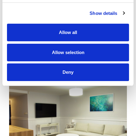
Show details
PODOBNE OFERTY
Allow all
SOPOT
400 zł
Allow selection
Deny