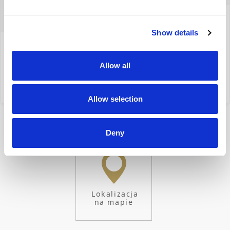
+48 604522542
Show details
izabela.szreder@yonekawa.pl
Allow all
moje oferty
Allow selection
Deny
Lokalizacja
na mapie