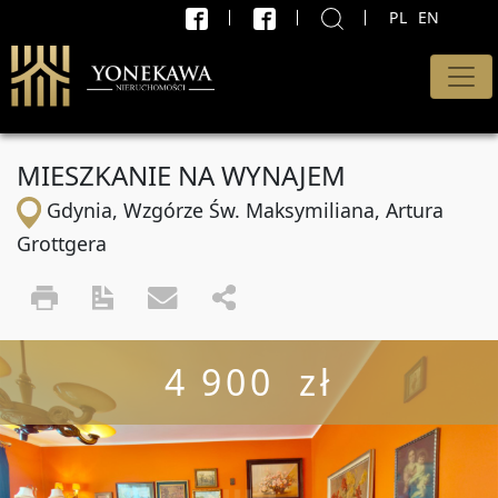
PL
EN
X
WYSZUKAJ
Rodzaj oferty
MIESZKANIE NA WYNAJEM
Wszystkie oferty
Gdynia, Wzgórze Św. Maksymiliana, Artura
Transakcja
Grottgera
Sprzedaż i wynajem
Cena od
4 900 zł
PLN
do
PLN