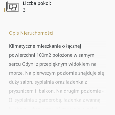
Liczba pokoi:
Numer oferty
3
DODATKOWE OPCJE
Opis Nieruchomości
Rynekwtórny
Klimatyczne mieszkanie o łącznej
Rynekpierwotny
powierzchni 100m2 położone w samym
Oferty ze zdjęciem
sercu Gdyni z przepięknym widokiem na
morze. Na pierwszym poziomie znajduje się
Oferty specjalne
duży salon, sypialnia oraz łazienka z
Oferty bez prowizji
prysznicem i balkon. Na drugim poziomie -
Oferty na wyłączność
II sypialnia z garderobą, łazienka z wanną,
kuchnia i duży taras. Mieszkanie w pełni