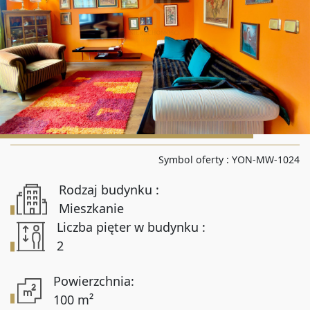
Liczba pokoi od
Liczba pokoi do
Powierzchnia od
Symbol oferty :
YON-MW-1024
Powierzchnia do
Rodzaj budynku :
Mieszkanie
Liczba pięter w budynku :
2
Lokalizacja
Powierzchnia:
100 m²