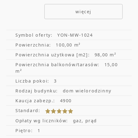
wyposażone, bezczynszowe.
więcej
Dodatkowe opłaty - gaz i prąd w/g liczników.
Zapraszam na prezentację.
Symbol oferty:
YON-MW-1024
Powierzchnia:
100,00 m²
Powierzchnia użytkowa [m2]:
98,00 m²
Powierzchnia balkonów/tarasów:
15,00
m²
Liczba pokoi:
3
Rodzaj budynku:
dom wielorodzinny
Kaucja zabezp.:
4900
Standard:
Opłaty wg liczników:
gaz, prąd
Piętro:
1