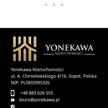
<
1
>
Yonekawa Nieruchomości
ul. A. Chmielewskiego 4/1b, Sopot, Polska
NIP: PL5832995326
+48 883 626 555
biuro@yonekawa.pl