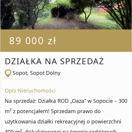
Liczba pokoi od
Liczba pokoi do
89 000 zł
Powierzchnia od
DZIAŁKA NA SPRZEDAŻ
Sopot, Sopot Dolny
Powierzchnia do
Opis Nieruchomości
Na sprzedaż: Działka ROD „Oaza” w Sopocie – 300
Lokalizacja
m² z potencjałem! Sprzedam prawo do
użytkowania działki rekreacyjnej o powierzchni
300 m², zlokalizowanej na terenie rodzinnych