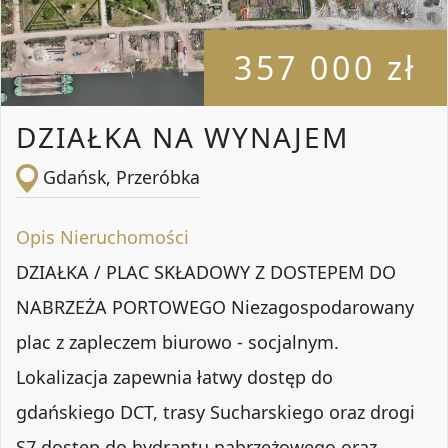
357 000 zł
DZIAŁKA NA WYNAJEM
Gdańsk, Przeróbka
Opis Nieruchomości
DZIAŁKA / PLAC SKŁADOWY Z DOSTEPEM DO
NABRZEŻA PORTOWEGO Niezagospodarowany
plac z zapleczem biurowo - socjalnym.
Lokalizacja zapewnia łatwy dostęp do
gdańskiego DCT, trasy Sucharskiego oraz drogi
S7 dostęp do hydrantu nabrzeżowego oraz