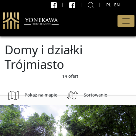
PL
EN
X
WYSZUKAJ
Rodzaj oferty
Domy i działki
Wszystkie oferty
Trójmiasto
Transakcja
Sprzedaż i wynajem
14 ofert
Cena od
Pokaż na mapie
Sortowanie
PLN
Wyszukaj
do
PLN