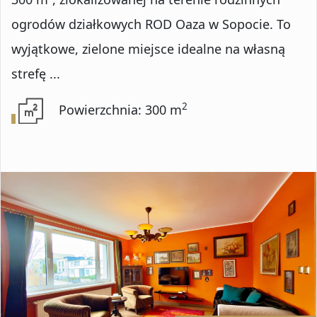
Numer oferty
ogrodów działkowych ROD Oaza w Sopocie. To
wyjątkowe, zielone miejsce idealne na własną
strefę ...
DODATKOWE OPCJE
2
Powierzchnia: 300 m
Rynekwtórny
Rynekpierwotny
Oferty ze zdjęciem
Oferty specjalne
Oferty bez prowizji
Oferty na wyłączność