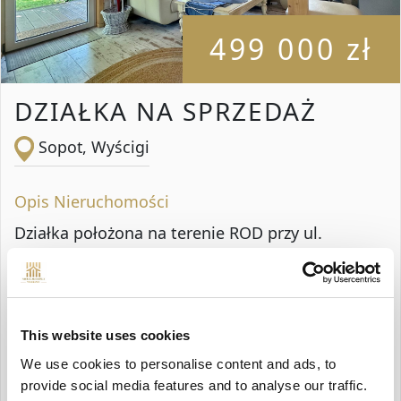
499 000 zł
DZIAŁKA NA SPRZEDAŻ
Sopot, Wyścigi
Opis Nieruchomości
Działka położona na terenie ROD przy ul.
Władysława Łokietka - 400m2 -jest należycie
zagospodarowana, obsadzona drzewkami i
krzewami tak, aby zapewnić komfort i wygodę.
This website uses cookies
Dużym atutem jest jej położenie - zaciszne
We use cookies to personalise content and ads, to
provide social media features and to analyse our traffic.
miejsce z dala od ulicy jak i dojazd samochodem