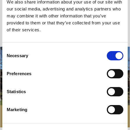
We also share information about your use of our site with
- miejsca ...
our social media, advertising and analytics partners who
may combine it with other information that you’ve
2
Powierzchnia: 400 m
provided to them or that they’ve collected from your use
of their services.
Consent
Necessary
Selection
Preferences
Statistics
Marketing
290 000 zł