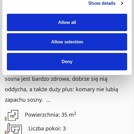
Show details
DOM NA SPRZEDAŻ
Sopot, Wyścigi
Allow all
Opis Nieruchomości
Allow selection
Domek o powierzchni 35 m2 postawiony został
na początku lipca 2024 - drewniany domek z
Deny
sosny (grubość deski 46 mm). Jak wiadomo
sosna jest bardzo zdrowa, dobrze się nią
oddycha, a także duży plus: komary nie lubią
zapachu sosny. ...
2
Powierzchnia: 35 m
Liczba pokoi: 3