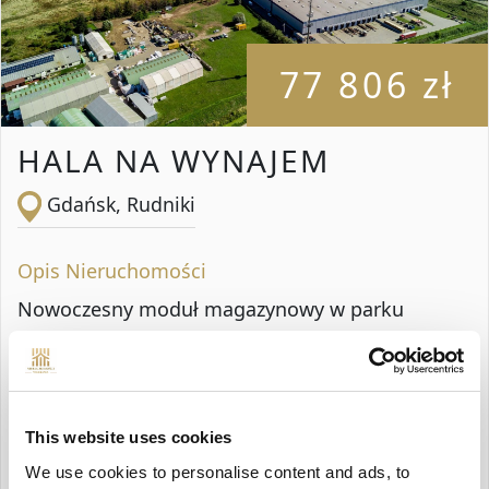
77 806 zł
HALA NA WYNAJEM
Gdańsk, Rudniki
Opis Nieruchomości
Nowoczesny moduł magazynowy w parku
logistycznym klasy A, zlokalizowanym przy Trasie
Sucharskiego z dogodnym dostępem do Trasy
S7. powierzchnia hali 2 845 mkw powierzchnia
This website uses cookies
biurowa 504 mkw wysokość składowania 10 m
We use cookies to personalise content and ads, to