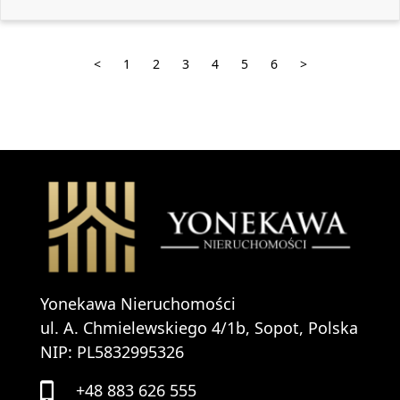
<
1
2
3
4
5
6
>
Yonekawa Nieruchomości
ul. A. Chmielewskiego 4/1b, Sopot, Polska
NIP: PL5832995326
+48 883 626 555