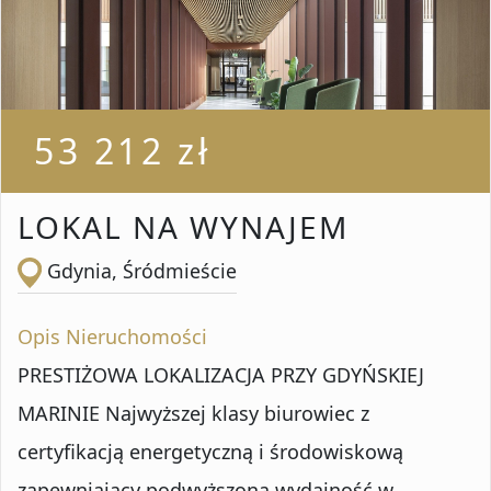
Liczba pokoi od
Liczba pokoi do
53 212 zł
Powierzchnia od
LOKAL NA WYNAJEM
Gdynia, Śródmieście
Powierzchnia do
Opis Nieruchomości
PRESTIŻOWA LOKALIZACJA PRZY GDYŃSKIEJ
Lokalizacja
MARINIE Najwyższej klasy biurowiec z
certyfikacją energetyczną i środowiskową
zapewniający podwyższoną wydajność w