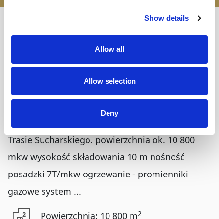
HALA NA WYNAJEM
Show details
Gdańsk, Stogi
Allow all
Opis Nieruchomości
Allow selection
Nowoczesny moduł magazynowy w parku
logistycznym klasy A, zlokalizowanym na
Deny
zapleczu terminala kontenerowego DCT przy
Trasie Sucharskiego. powierzchnia ok. 10 800
mkw wysokość składowania 10 m nośność
posadzki 7T/mkw ogrzewanie - promienniki
gazowe system ...
2
Powierzchnia: 10 800 m