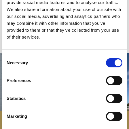
nośność posadzki 5T/mkw obciążenie
provide social media features and to analyse our traffic.
We also share information about your use of our site with
ogniowe do ...
our social media, advertising and analytics partners who
may combine it with other information that you’ve
2
Powierzchnia: 3 349 m
provided to them or that they’ve collected from your use
of their services.
Consent
Necessary
Selection
Preferences
Statistics
Marketing
229 932 zł