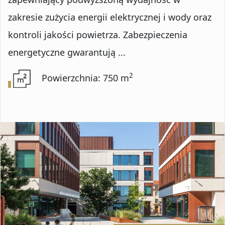
Numer oferty
zakresie zużycia energii elektrycznej i wody oraz
kontroli jakości powietrza. Zabezpieczenia
energetyczne gwarantują ...
DODATKOWE OPCJE
2
Powierzchnia: 750 m
Rynekwtórny
Rynekpierwotny
Oferty ze zdjęciem
Oferty specjalne
Oferty bez prowizji
Oferty na wyłączność