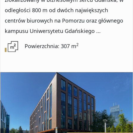
Numer oferty
odległości 800 m od dwóch największych
centrów biurowych na Pomorzu oraz głównego
kampusu Uniwersytetu Gdańskiego ...
DODATKOWE OPCJE
2
Powierzchnia: 307 m
Rynekwtórny
Rynekpierwotny
Oferty ze zdjęciem
Oferty specjalne
Oferty bez prowizji
Oferty na wyłączność