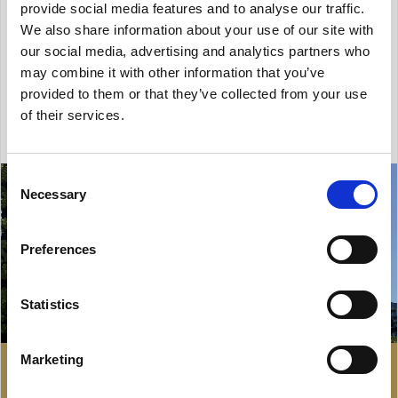
oraz gdańskiego Młodego Miasta. Lokalizacja
provide social media features and to analyse our traffic.
We also share information about your use of our site with
względem centrum ...
our social media, advertising and analytics partners who
may combine it with other information that you’ve
2
Powierzchnia: 489 m
provided to them or that they’ve collected from your use
of their services.
Consent
Necessary
Selection
Preferences
Statistics
Marketing
77 007 zł