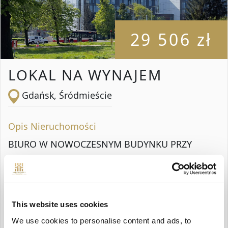
29 506 zł
LOKAL NA WYNAJEM
Gdańsk, Śródmieście
Opis Nieruchomości
BIURO W NOWOCZESNYM BUDYNKU PRZY
PLACU SOLIDARNOŚCI możliwość dostosowania
układu do potrzeb Obiekt usytuowany w
sąsiedztwie historycznych terenów Stoczni
This website uses cookies
Cesarskiej, Europejskiego Centrum Solidarności
We use cookies to personalise content and ads, to