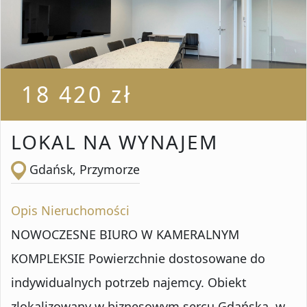
Liczba pokoi od
Liczba pokoi do
18 420 zł
Powierzchnia od
LOKAL NA WYNAJEM
Gdańsk, Przymorze
Powierzchnia do
Opis Nieruchomości
NOWOCZESNE BIURO W KAMERALNYM
Lokalizacja
KOMPLEKSIE Powierzchnie dostosowane do
indywidualnych potrzeb najemcy. Obiekt
zlokalizowany w biznesowym sercu Gdańska, w