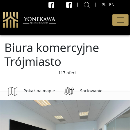
PL
EN
X
WYSZUKAJ
Rodzaj oferty
Biura komercyjne
Wszystkie oferty
Trójmiasto
Transakcja
Sprzedaż i wynajem
117 ofert
Cena od
Pokaż na mapie
Sortowanie
PLN
Wyszukaj
do
PLN