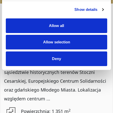
LOKAL NA WYNAJEM
Show details
Gdańsk, Śródmieście
Allow all
Opis Nieruchomości
Allow selection
BIURO W NOWOCZESNYM BUDYNKU PRZY
PLACU SOLIDARNOŚCI możliwość dostosowania
Deny
układu do potrzeb Obiekt usytuowany w
sąsiedztwie historycznych terenów Stoczni
Cesarskiej, Europejskiego Centrum Solidarności
oraz gdańskiego Młodego Miasta. Lokalizacja
względem centrum ...
2
Powierzchnia: 1 351 m