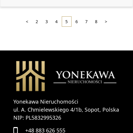
<
2
3
4
5
6
7
8
>
Yonekawa Nieruchomości
ul. A. Chmielewskiego 4/1b, Sopot, Polska
NIP: PL5832995326
+48 883 626 555