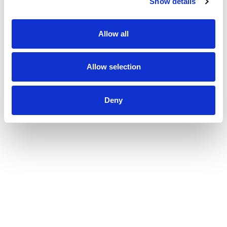
Show details
Numer oferty
Allow all
DODATKOWE OPCJE
Allow selection
Rynekwtórny
Rynekpierwotny
Deny
Oferty ze zdjęciem
Oferty specjalne
Oferty bez prowizji
Oferty na wyłączność