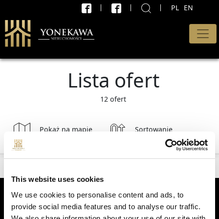
PL
EN
X
WYSZUKAJ
Rodzaj oferty
Lista ofert
Wszystkie oferty
Transakcja
12 ofert
Sprzedaż i wynajem
Pokaż na mapie
Sortowanie
Cena od
Wyszukaj
PLN
This website uses cookies
do
We use cookies to personalise content and ads, to
PLN
provide social media features and to analyse our traffic.
We also share information about your use of our site with