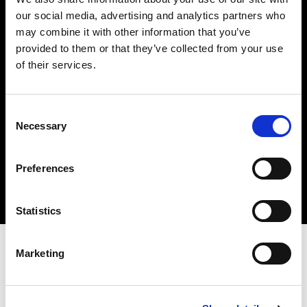
Liczba pokoi od
our social media, advertising and analytics partners who
may combine it with other information that you’ve
provided to them or that they’ve collected from your use
Yonekawa Nieruchomości
of their services.
Liczba pokoi do
ul. A. Chmielewskiego 4/1b, Sopot, Polska
NIP: PL5832995326
Consent
+48 883 626 555
Necessary
Selection
Powierzchnia od
biuro@yonekawa.pl
Preferences
Powierzchnia do
Statistics
Lokalizacja
Marketing