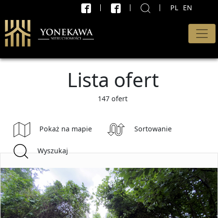
PL
EN
X
WYSZUKAJ
Rodzaj oferty
Lista ofert
Wszystkie oferty
Transakcja
147 ofert
Sprzedaż i wynajem
Pokaż na mapie
Sortowanie
Cena od
Wyszukaj
PLN
do
PLN