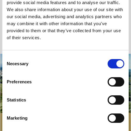
kontroli jakości powietrza. Zabezpieczenia
provide social media features and to analyse our traffic.
We also share information about your use of our site with
energetyczne gwarantują ...
our social media, advertising and analytics partners who
may combine it with other information that you’ve
2
Powierzchnia: 474 m
provided to them or that they’ve collected from your use
of their services.
Consent
Necessary
Selection
Preferences
Statistics
Marketing
77 806 zł