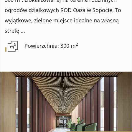
Numer oferty
ogrodów działkowych ROD Oaza w Sopocie. To
wyjątkowe, zielone miejsce idealne na własną
strefę ...
DODATKOWE OPCJE
2
Powierzchnia: 300 m
Rynekwtórny
Rynekpierwotny
Oferty ze zdjęciem
Oferty specjalne
Oferty bez prowizji
Oferty na wyłączność