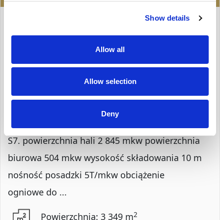
HALA NA WYNAJEM
Show details
Gdańsk, Rudniki
Allow all
Opis Nieruchomości
Allow selection
Nowoczesny moduł magazynowy w parku
logistycznym klasy A, zlokalizowanym przy Trasie
Deny
Sucharskiego z dogodnym dostępem do Trasy
S7. powierzchnia hali 2 845 mkw powierzchnia
biurowa 504 mkw wysokość składowania 10 m
nośność posadzki 5T/mkw obciążenie
ogniowe do ...
2
Powierzchnia: 3 349 m