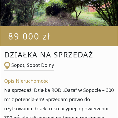
Liczba pokoi od
Liczba pokoi do
89 000 zł
Powierzchnia od
DZIAŁKA NA SPRZEDAŻ
Sopot, Sopot Dolny
Powierzchnia do
Opis Nieruchomości
Na sprzedaż: Działka ROD „Oaza” w Sopocie – 300
Lokalizacja
m² z potencjałem! Sprzedam prawo do
użytkowania działki rekreacyjnej o powierzchni
300 m², zlokalizowanej na terenie rodzinnych