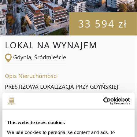
33 594 zł
LOKAL NA WYNAJEM
Gdynia, Śródmieście
Opis Nieruchomości
PRESTIŻOWA LOKALIZACJA PRZY GDYŃSKIEJ
MARINIE Najwyższej klasy biurowiec z
certyfikacją energetyczną i środowiskową
zapewniający podwyższoną wydajność w
This website uses cookies
zakresie zużycia energii elektrycznej i wody oraz
We use cookies to personalise content and ads, to