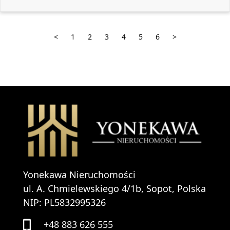
<
1
2
3
4
5
6
>
Yonekawa Nieruchomości
ul. A. Chmielewskiego 4/1b, Sopot, Polska
NIP: PL5832995326
+48 883 626 555