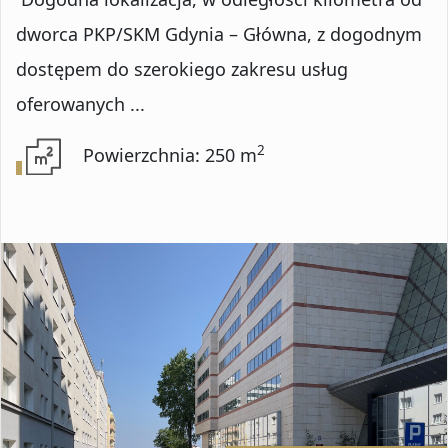
Numer oferty
dworca PKP/SKM Gdynia – Główna, z dogodnym
dostępem do szerokiego zakresu usług
oferowanych ...
DODATKOWE OPCJE
2
Powierzchnia: 250 m
Rynekwtórny
Rynekpierwotny
Oferty ze zdjęciem
Oferty specjalne
Oferty bez prowizji
Oferty na wyłączność