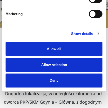
Marketing
6 000 zł
LOKAL NA WYNAJEM
Show details
Gdynia, Działki Leśne
Allow all
Opis Nieruchomości
Allow selection
BIURO W BUDYNKU KLASY A W CENTRUM GDYNI
Powierzchnie biurowe z opcją przystosowania
Deny
układu funkcjonalnego do potrzeb najemcy.
Dogodna lokalizacja, w odległości kilometra od
dworca PKP/SKM Gdynia – Główna, z dogodnym