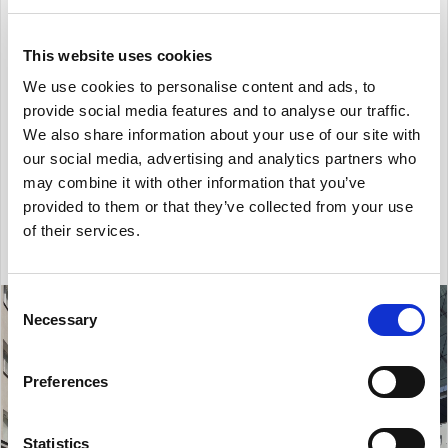
układu funkcjonalnego do potrzeb najemcy.
Dogodna lokalizacja, w odległości kilometra od
This website uses cookies
dworca PKP/SKM Gdynia – Główna, z dogodnym
We use cookies to personalise content and ads, to
dostępem do szerokiego zakresu usług
provide social media features and to analyse our traffic.
We also share information about your use of our site with
oferowanych ...
our social media, advertising and analytics partners who
may combine it with other information that you’ve
2
Powierzchnia: 150 m
provided to them or that they’ve collected from your use
of their services.
Consent
Necessary
Selection
Preferences
Statistics