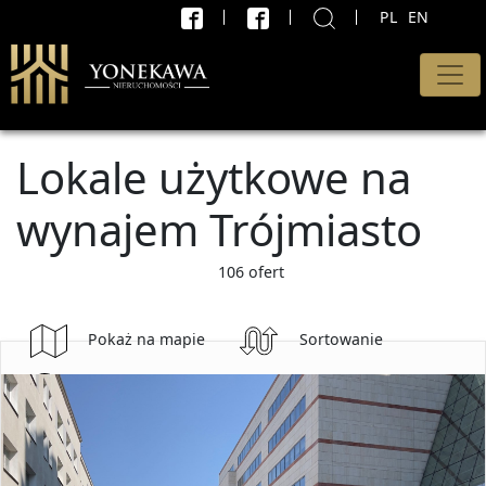
PL
EN
X
WYSZUKAJ
Rodzaj oferty
Lokale użytkowe na
Lokal
wynajem Trójmiasto
Transakcja
Sprzedaż i wynajem
106 ofert
Cena od
Pokaż na mapie
Sortowanie
PLN
Wyszukaj
do
PLN