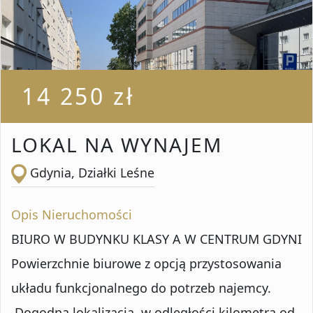
Liczba pokoi od
Liczba pokoi do
14 250 zł
Powierzchnia od
LOKAL NA WYNAJEM
Gdynia, Działki Leśne
Powierzchnia do
Opis Nieruchomości
BIURO W BUDYNKU KLASY A W CENTRUM GDYNI
Lokalizacja
Powierzchnie biurowe z opcją przystosowania
układu funkcjonalnego do potrzeb najemcy.
Dogodna lokalizacja, w odległości kilometra od