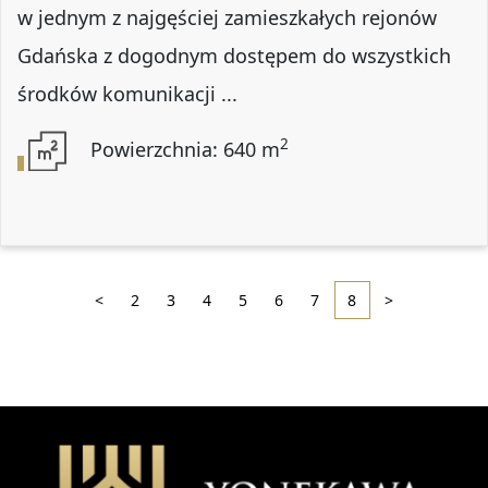
w jednym z najgęściej zamieszkałych rejonów
Gdańska z dogodnym dostępem do wszystkich
środków komunikacji ...
2
Powierzchnia: 640 m
<
2
3
4
5
6
7
8
>