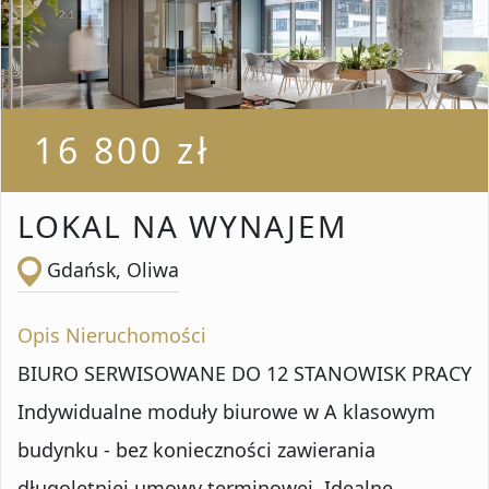
Liczba pokoi od
Liczba pokoi do
16 800 zł
Powierzchnia od
LOKAL NA WYNAJEM
Gdańsk, Oliwa
Powierzchnia do
Opis Nieruchomości
BIURO SERWISOWANE DO 12 STANOWISK PRACY
Lokalizacja
Indywidualne moduły biurowe w A klasowym
budynku - bez konieczności zawierania
długoletniej umowy terminowej. Idealne