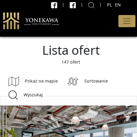
PL
EN
X
WYSZUKAJ
Rodzaj oferty
Lista ofert
Wszystkie oferty
Transakcja
147 ofert
Sprzedaż i wynajem
Pokaż na mapie
Sortowanie
Cena od
Wyszukaj
PLN
do
PLN