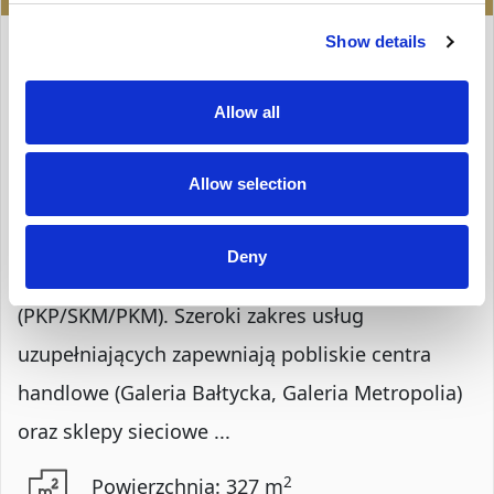
LOKAL NA WYNAJEM
Show details
Gdańsk, Wrzeszcz
Allow all
Opis Nieruchomości
Allow selection
NOWOCZESNE BIURO GOTOWE DO PRACY
Dogodna lokalizacja w odległości 500 m od
Deny
węzła komunikacyjnego Gdańsk – Wrzeszcz
(PKP/SKM/PKM). Szeroki zakres usług
uzupełniających zapewniają pobliskie centra
handlowe (Galeria Bałtycka, Galeria Metropolia)
oraz sklepy sieciowe ...
2
Powierzchnia: 327 m