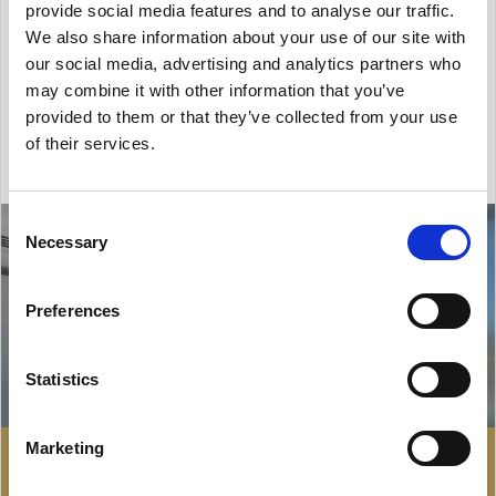
zapewnia kameralność lokalizacji oraz dogodną
provide social media features and to analyse our traffic.
We also share information about your use of our site with
komunikację z ...
our social media, advertising and analytics partners who
may combine it with other information that you’ve
2
Powierzchnia: 231 m
provided to them or that they’ve collected from your use
of their services.
Consent
Necessary
Selection
Preferences
Statistics
Marketing
21 124 zł