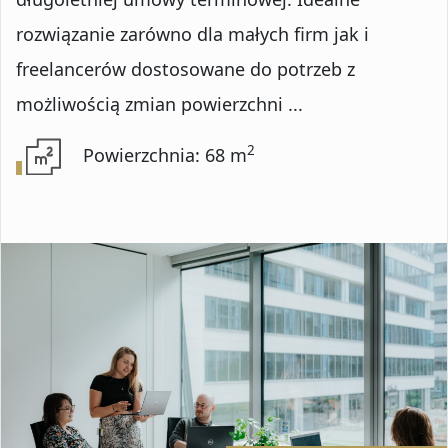
Numer oferty
rozwiązanie zarówno dla małych firm jak i
freelancerów dostosowane do potrzeb z
możliwością zmian powierzchni ...
DODATKOWE OPCJE
2
Powierzchnia: 68 m
Rynekwtórny
Rynekpierwotny
Oferty ze zdjęciem
Oferty specjalne
Oferty bez prowizji
Oferty na wyłączność