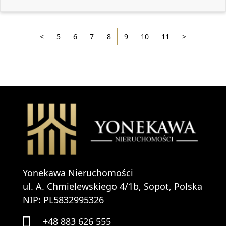
<
5
6
7
8
9
10
11
>
Yonekawa Nieruchomości
ul. A. Chmielewskiego 4/1b, Sopot, Polska
NIP: PL5832995326
+48 883 626 555